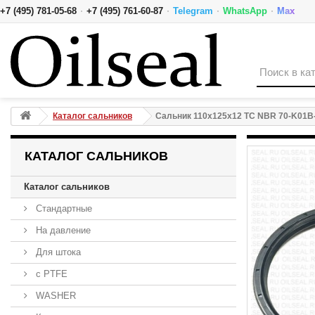
·
·
·
·
+7 (495) 781-05-68
+7 (495) 761-60-87
Telegram
WhatsApp
Max
Сальник 110x125x12 TC NBR 70-K01B-C-C NAK
Каталог сальников
Сальник 110x125x12 TC NBR 70-K01B
КАТАЛОГ САЛЬНИКОВ
Каталог сальников
Стандартные
На давление
Для штока
с PTFE
WASHER