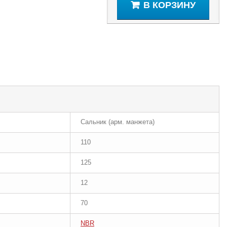
В КОРЗИНУ
Сальник (арм. манжета)
110
125
12
70
NBR