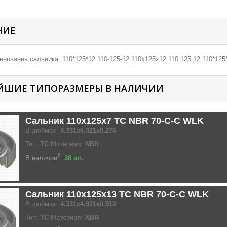
НИЕ
нования сальника: 110*125*12 110-125-12 110х125х12 110 125 12 110*125*
ЙШИЕ ТИПОРАЗМЕРЫ В НАЛИЧИИ
Сальник 110x125x7 TC NBR 70-C-C WLK
В дюймах:
4.331x4.921x0.276
Тип:
TC
Материал:
NBR
?
В наличии
:
38 шт.
Сальник 110x125x13 TC NBR 70-C-C WLK
В дюймах:
4.331x4.921x0.512
Тип:
TC
Материал:
NBR