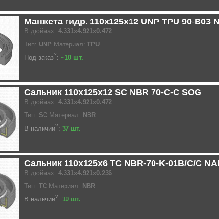
Манжета гидр. 110x125x12 UNP TPU 90-B03 
В дюймах:
4.331x4.921x0.472
Тип:
UNP
Материал:
TPU
?
Под заказ
:
~10 шт.
Сальник 110x125x12 SC NBR 70-C-C SOG
В дюймах:
4.331x4.921x0.472
Тип:
SC
Материал:
NBR
?
В наличии
:
37 шт.
Сальник 110x125x6 TC NBR-70-K-01B/C/C NA
В дюймах:
4.331x4.921x0.236
Тип:
TC
Материал:
NBR
?
В наличии
:
10 шт.