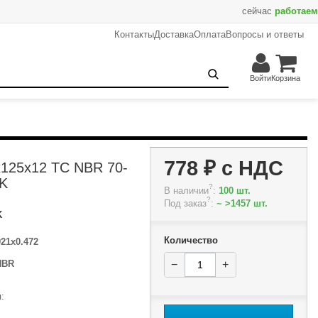
сейчас
работаем
Контакты
Доставка
Оплата
Вопросы и ответы
778 ₽
−
+
В корзину
Войти
Корзина
778 ₽
с НДС
x125x12 TC NBR 70-
K
?
В наличии
:
100 шт.
?
Под заказ
:
~ >1457 шт.
K
Количество
921x0.472
NBR
−
+
: