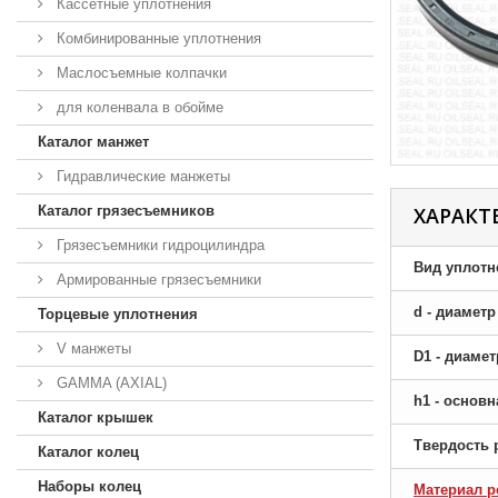
Кассетные уплотнения
Комбинированные уплотнения
Маслосъемные колпачки
для коленвала в обойме
Каталог манжет
Гидравлические манжеты
Каталог грязесъемников
ХАРАКТ
Грязесъемники гидроцилиндра
Вид уплотн
Армированные грязесъемники
d - диамет
Торцевые уплотнения
V манжеты
D1 - диаме
GAMMA (AXIAL)
h1 - основ
Каталог крышек
Твердость 
Каталог колец
Наборы колец
Материал р