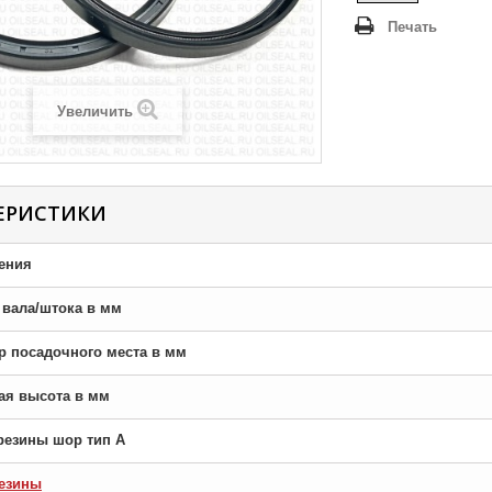
Печать
Увеличить
ЕРИСТИКИ
ения
р вала/штока в мм
тр посадочного места в мм
ная высота в мм
резины шор тип A
езины