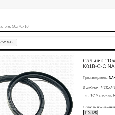
-C-C NAK
Сальник 110
K01B-C-C NA
Производитель:
NA
В дюймах:
4.331x4.
Тип:
TC
Материал:
Область применения
110x125