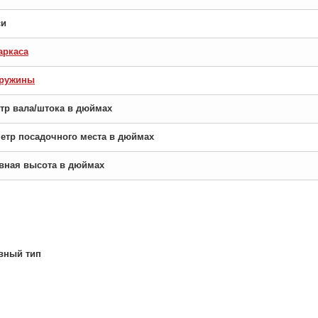
си
аркаса
пружины
етр вала/штока в дюймах
аметр посадочного места в дюймах
новная высота в дюймах
вный тип