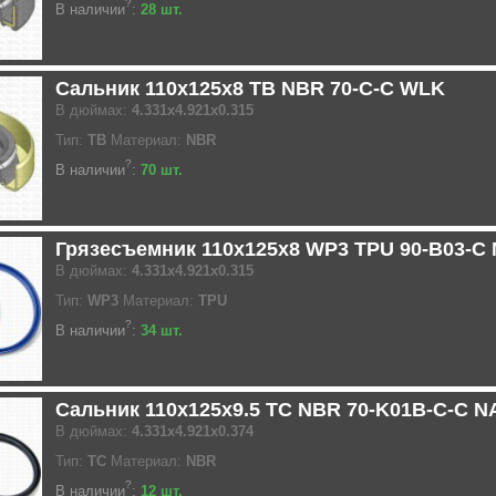
?
В наличии
:
28 шт.
Сальник 110x125x8 TB NBR 70-C-C WLK
В дюймах:
4.331x4.921x0.315
Тип:
TB
Материал:
NBR
?
В наличии
:
70 шт.
Грязесъемник 110x125x8 WP3 TPU 90-B03-C
В дюймах:
4.331x4.921x0.315
Тип:
WP3
Материал:
TPU
?
В наличии
:
34 шт.
Сальник 110x125x9.5 TC NBR 70-K01B-C-C N
В дюймах:
4.331x4.921x0.374
Тип:
TC
Материал:
NBR
?
В наличии
:
12 шт.