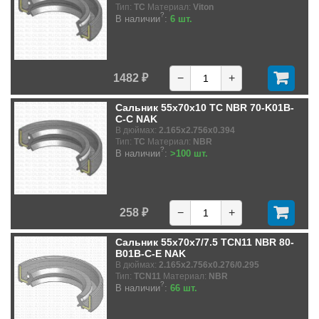
Тип:
TC
Материал:
Viton
?
В наличии
:
6 шт.
1482 ₽
−
+
Сальник 55x70x10 TC NBR 70-K01B-
C-C NAK
В дюймах:
2.165x2.756x0.394
Тип:
TC
Материал:
NBR
?
В наличии
:
>100 шт.
258 ₽
−
+
Сальник 55x70x7/7.5 TCN11 NBR 80-
B01B-C-E NAK
В дюймах:
2.165x2.756x0.276/0.295
Тип:
TCN11
Материал:
NBR
?
В наличии
:
66 шт.