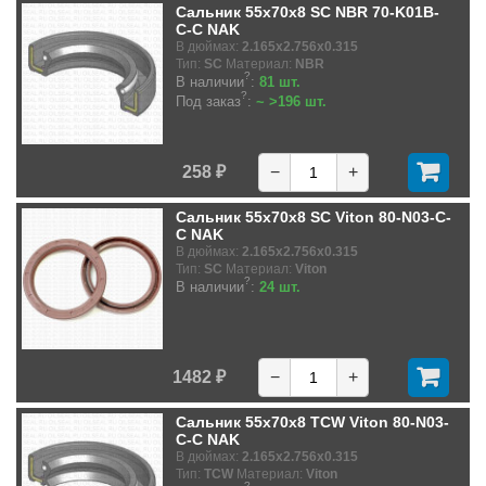
Сальник 55x70x8 SC NBR 70-K01B-
C-C NAK
В дюймах:
2.165x2.756x0.315
Тип:
SC
Материал:
NBR
?
В наличии
:
81 шт.
?
Под заказ
:
~ >196 шт.
258 ₽
−
+
Сальник 55x70x8 SC Viton 80-N03-C-
C NAK
В дюймах:
2.165x2.756x0.315
Тип:
SC
Материал:
Viton
?
В наличии
:
24 шт.
1482 ₽
−
+
Сальник 55x70x8 TCW Viton 80-N03-
C-C NAK
В дюймах:
2.165x2.756x0.315
Тип:
TCW
Материал:
Viton
?