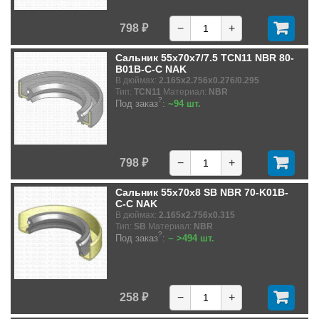
798 ₽
−
+
Сальник 55x70x7/7.5 TCN11 NBR 80-
B01B-C-C NAK
В дюймах:
2.165x2.756x0.276/0.295
Тип:
TCN11
Материал:
NBR
?
Под заказ
:
~94 шт.
798 ₽
−
+
Сальник 55x70x8 SB NBR 70-K01B-
C-C NAK
В дюймах:
2.165x2.756x0.315
Тип:
SB
Материал:
NBR
?
Под заказ
:
~ >494 шт.
258 ₽
−
+