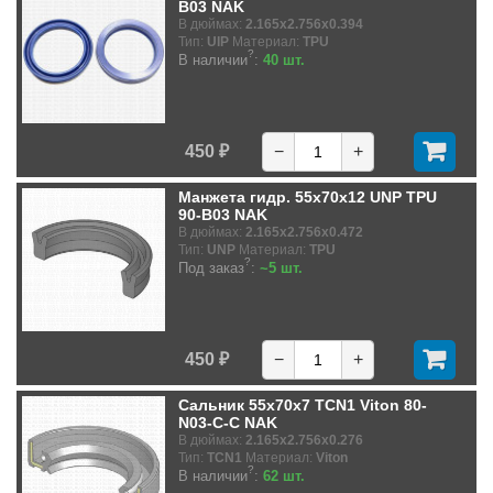
B03 NAK
В дюймах:
2.165x2.756x0.394
Тип:
UIP
Материал:
TPU
?
В наличии
:
40 шт.
450 ₽
−
+
Манжета гидр. 55x70x12 UNP TPU
90-B03 NAK
В дюймах:
2.165x2.756x0.472
Тип:
UNP
Материал:
TPU
?
Под заказ
:
~5 шт.
450 ₽
−
+
Сальник 55x70x7 TCN1 Viton 80-
N03-C-C NAK
В дюймах:
2.165x2.756x0.276
Тип:
TCN1
Материал:
Viton
?
В наличии
:
62 шт.