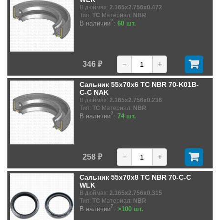
В дюймах:
2.165x2.756x0.472
Тип:
TC
Материал:
NBR
?
В наличии
:
60 шт.
346 ₽
−
+
Сальник 55x70x6 TC NBR 70-K01B-
C-C NAK
В дюймах:
2.165x2.756x0.236
Тип:
TC
Материал:
NBR
?
В наличии
:
74 шт.
258 ₽
−
+
Сальник 55x70x8 TC NBR 70-C-C
WLK
В дюймах:
2.165x2.756x0.315
Тип:
TC
Материал:
NBR
?
В наличии
:
>100 шт.