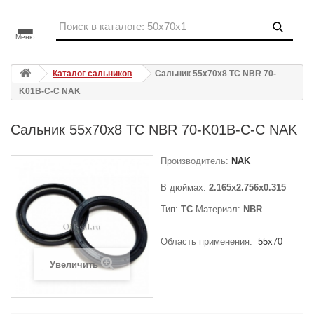
Меню
Каталог сальников
Сальник 55x70x8 TC NBR 70-
K01B-C-C NAK
Сальник 55x70x8 TC NBR 70-K01B-C-C NAK
Производитель:
NAK
В дюймах:
2.165x2.756x0.315
Тип:
TC
Материал:
NBR
Область применения:
55x70
Увеличить