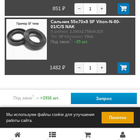
851 ₽
−
+
Сальник 55x70x8 SF Viton-N-80-
01/C/S NAK
В дюймах:
2.165x2.756x0.315
Тип:
SF
Материал:
Viton
?
Под заказ
:
~25 шт.
1482 ₽
−
+
?
Под заказ
:
~ >1916 шт.
Запрос
Мы используем файлы cookie для улучшения
Понятно
работы сайта.