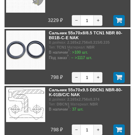
3229 ₽
−
+
Сальник 55x70x8/8.5 TCN1 NBR 80-
B01B-C-E NAK
В дюймах:
2.165x2.756x0.315/0.335
Тип:
TCN1
Материал:
NBR
?
В наличии
:
>100 шт.
?
Под заказ
:
~ >1117 шт.
798 ₽
−
+
Сальник 55x70x9.5 DBCN1 NBR-80-
K-01B/C/C NAK
В дюймах:
2.165x2.756x0.374
Тип:
DBCN1
Материал:
NBR
?
В наличии
:
37 шт.
798 ₽
−
+