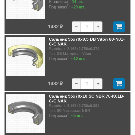
В наличии
:
14 шт.
?
Под заказ
:
~29 шт.
1482 ₽
−
+
Сальник 55x70x9.5 DB Viton 80-N01-
C-C NAK
В дюймах:
2.165x2.756x0.374
Тип:
DB
Материал:
Viton
?
Под заказ
:
~10 шт.
1482 ₽
−
+
Сальник 55x70x10 SC NBR 70-K01B-
C-C NAK
В дюймах:
2.165x2.756x0.394
Тип:
SC
Материал:
NBR
?
Под заказ
:
~5 шт.