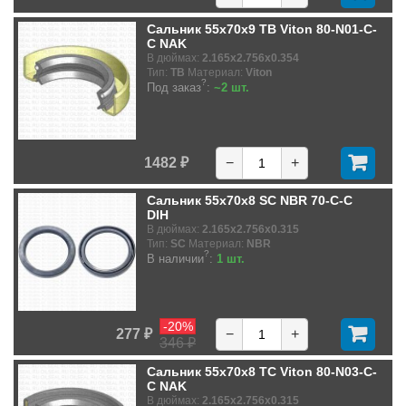
Сальник 55x70x9 TB Viton 80-N01-C-
C NAK
В дюймах:
2.165x2.756x0.354
Тип:
TB
Материал:
Viton
?
Под заказ
:
~2 шт.
1482 ₽
−
+
Сальник 55x70x8 SC NBR 70-C-C
DIH
В дюймах:
2.165x2.756x0.315
Тип:
SC
Материал:
NBR
?
В наличии
:
1 шт.
-20%
277 ₽
−
+
346 ₽
Сальник 55x70x8 TC Viton 80-N03-C-
C NAK
В дюймах:
2.165x2.756x0.315