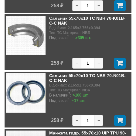
258 ₽
−
+
Сальник 55x70x10 TC NBR 70-K01B-
C-C NAK
В дюймах:
2.165x2.756x0.394
Тип:
TC
Материал:
NBR
?
Под заказ
:
~ >305 шт.
258 ₽
−
+
Сальник 55x70x10 TG NBR 70-N01B-
C-C NAK
В дюймах:
2.165x2.756x0.394
Тип:
TG
Материал:
NBR
?
В наличии
:
>100 шт.
?
Под заказ
:
~17 шт.
258 ₽
−
+
Манжета гидр. 55x70x10 UIP TPU 90-