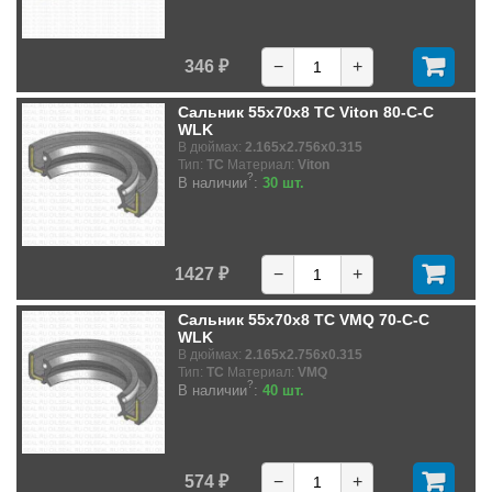
346 ₽
−
+
Сальник 55x70x8 TC Viton 80-C-C
WLK
В дюймах:
2.165x2.756x0.315
Тип:
TC
Материал:
Viton
?
В наличии
:
30 шт.
1427 ₽
−
+
Сальник 55x70x8 TC VMQ 70-C-C
WLK
В дюймах:
2.165x2.756x0.315
Тип:
TC
Материал:
VMQ
?
В наличии
:
40 шт.
574 ₽
−
+