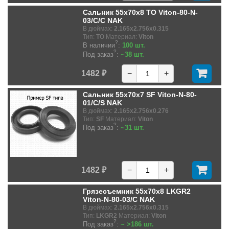
Сальник 55x70x8 TO Viton-80-N-
03/C/C NAK
В дюймах:
2.165x2.756x0.315
Тип:
TO
Материал:
Viton
?
В наличии
:
100 шт.
?
Под заказ
:
~38 шт.
1482 ₽
−
+
Сальник 55x70x7 SF Viton-N-80-
01/C/S NAK
В дюймах:
2.165x2.756x0.276
Тип:
SF
Материал:
Viton
?
Под заказ
:
~31 шт.
1482 ₽
−
+
Грязесъемник 55x70x8 LKGR2
Viton-N-80-03/C NAK
В дюймах:
2.165x2.756x0.315
Тип:
LKGR2
Материал:
Viton
?
Под заказ
:
~ >186 шт.