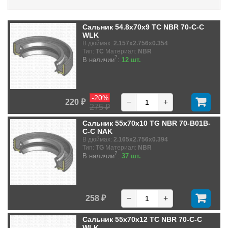
Сальник 54.8x70x9 TC NBR 70-C-C
WLK
В дюймах:
2.157x2.756x0.354
Тип:
TC
Материал:
NBR
?
В наличии
:
12 шт.
-20%
220 ₽
−
+
275 ₽
Сальник 55x70x10 TG NBR 70-B01B-
C-C NAK
В дюймах:
2.165x2.756x0.394
Тип:
TG
Материал:
NBR
?
В наличии
:
37 шт.
258 ₽
−
+
Сальник 55x70x12 TC NBR 70-C-C
WLK