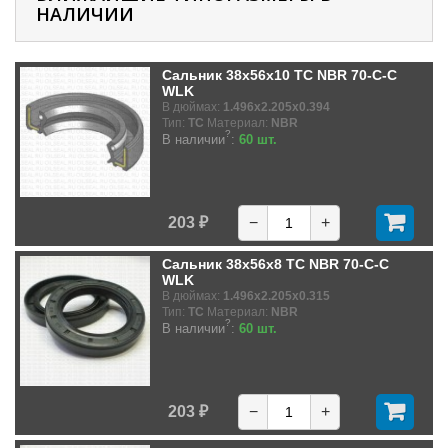
НАЛИЧИИ
Сальник 38x56x10 TC NBR 70-C-C
WLK
В дюймах:
1.496x2.205x0.394
Тип:
TC
Материал:
NBR
?
В наличии
:
60 шт.
203 ₽
−
+
Сальник 38x56x8 TC NBR 70-C-C
WLK
В дюймах:
1.496x2.205x0.315
Тип:
TC
Материал:
NBR
?
В наличии
:
60 шт.
203 ₽
−
+