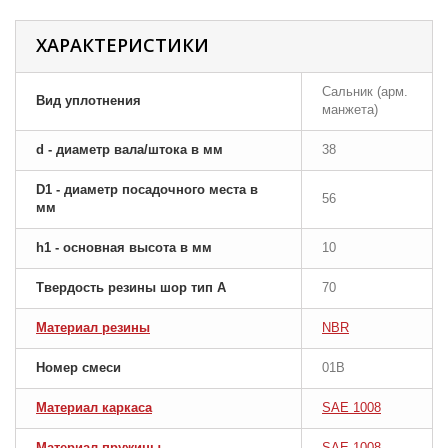
ХАРАКТЕРИСТИКИ
Сальник (арм.
Вид уплотнения
манжета)
d - диаметр вала/штока в мм
38
D1 - диаметр посадочного места в
56
мм
h1 - основная высота в мм
10
Твердость резины шор тип A
70
Материал резины
NBR
Номер смеси
01B
Материал каркаса
SAE 1008
Материал пружины
SAE 1008