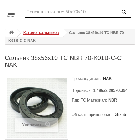
Меню
Каталог сальников
Сальник 38x56x10 TC NBR 70-
K01B-C-C NAK
Сальник 38x56x10 TC NBR 70-K01B-C-C
NAK
Производитель:
NAK
В дюймах:
1.496x2.205x0.394
Тип:
TC
Материал:
NBR
Область применения:
38x56
Увеличить