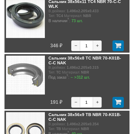
Сальник 38x56x11 TC4 NBR 70-C-C
WLK
В дюймах:
1.496x2.205x0.433
Тип:
TC4
Материал:
NBR
?
В наличии
:
73 шт.
346 ₽
−
+
Сальник 38x56x8 TC NBR 70-K01B-
C-C NAK
В дюймах:
1.496x2.205x0.315
Тип:
TC
Материал:
NBR
?
Под заказ
:
~ >312 шт.
191 ₽
−
+
Сальник 38x56x9 TB NBR 70-K01B-
C-C NAK
В дюймах:
1.496x2.205x0.354
Тип:
TB
Материал:
NBR
?
В наличии
:
40 шт.