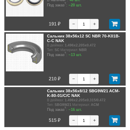
?
Под заказ
:
~20 шт.
191 ₽
−
+
Сальник 38x56x12 SC NBR 70-K01B-
C-C NAK
В дюймах:
1.496x2.205x0.472
Тип:
SC
Материал:
NBR
?
Под заказ
:
~13 шт.
210 ₽
−
+
Сальник 38x56x8/12 SBG9W21 ACM-
K-80-01/C/C NAK
В дюймах:
1.496x2.205x0.315/0.472
Тип:
SBG9W21
Материал:
ACM
?
Под заказ
:
~16 шт.
515 ₽
−
+