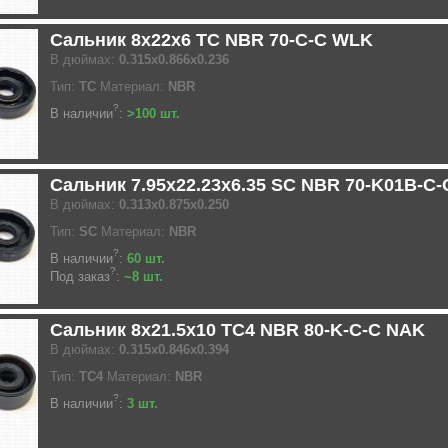
Сальник 8x22x6 TC NBR 70-C-C WLK
В дюймах:
0.315x0.866x0.236
Тип:
TC
Материал:
NBR
?
В наличии
:
>100 шт.
Сальник 7.95x22.23x6.35 SC NBR 70-K01B-C
В дюймах:
0.313x0.875x0.250
Тип:
SC
Материал:
NBR
?
В наличии
:
60 шт.
?
Под заказ
:
~8 шт.
Сальник 8x21.5x10 TC4 NBR 80-K-C-C NAK
В дюймах:
0.315x0.846x0.394
Тип:
TC4
Материал:
NBR
?
В наличии
:
3 шт.