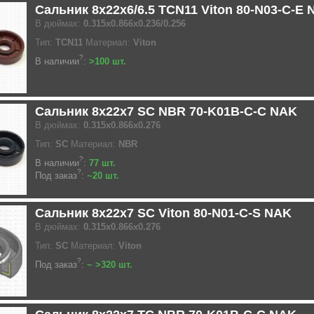
Сальник 8x22x6/6.5 TCN11 Viton 80-N03-C-E
В дюймах:
0.315x0.866x0.236/0.256
Тип:
TCN11
Материал:
Viton
?
В наличии
:
>100 шт.
Сальник 8x22x7 SC NBR 70-K01B-C-C NAK
В дюймах:
0.315x0.866x0.276
Тип:
SC
Материал:
NBR
?
В наличии
:
77 шт.
?
Под заказ
:
~20 шт.
Сальник 8x22x7 SC Viton 80-N01-C-S NAK
В дюймах:
0.315x0.866x0.276
Тип:
SC
Материал:
Viton
?
Под заказ
:
~ >320 шт.