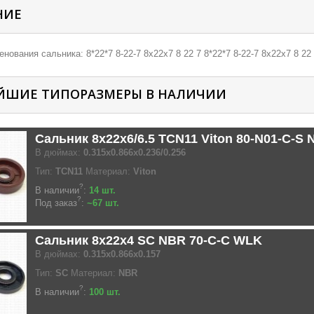
НИЕ
нования сальника: 8*22*7 8-22-7 8х22х7 8 22 7 8*22*7 8-22-7 8х22х7 8 22
ЙШИЕ ТИПОРАЗМЕРЫ В НАЛИЧИИ
Сальник 8x22x6/6.5 TCN11 Viton 80-N01-C-S
В дюймах:
0.315x0.866x0.236/0.256
Тип:
TCN11
Материал:
Viton
?
В наличии
:
14 шт.
?
Под заказ
:
~67 шт.
Сальник 8x22x4 SC NBR 70-C-C WLK
В дюймах:
0.315x0.866x0.157
Тип:
SC
Материал:
NBR
?
В наличии
:
100 шт.