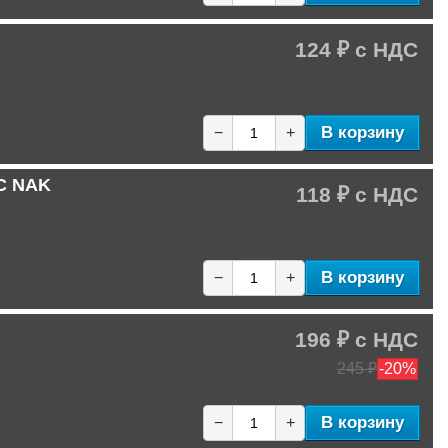
124 ₽
В корзину
−
+
-C NAK
118 ₽
В корзину
−
+
196 ₽
245 ₽
-20%
В корзину
−
+