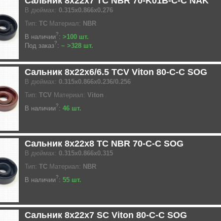
Сальник 8x22x7 TC NBR 70-K01B-C-C NAK
В дюймах:
0.315x0.866x0.276
Тип:
TC
Материал:
NBR
?
В наличии
:
>100 шт.
?
Под заказ
:
~ >328 шт.
Сальник 8x22x6/6.5 TCV Viton 80-C-C SOG
В дюймах:
0.315x0.866x0.236/0.256
Тип:
TCV
Материал:
Viton
?
В наличии
:
46 шт.
Сальник 8x22x8 TC NBR 70-C-C SOG
В дюймах:
0.315x0.866x0.315
Тип:
TC
Материал:
NBR
?
В наличии
:
55 шт.
Сальник 8x22x7 SC Viton 80-C-C SOG