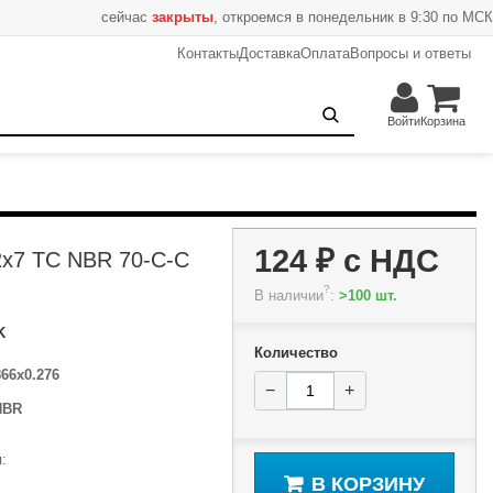
сейчас
закрыты
, откроемся в понедельник в 9:30 по МСК
Контакты
Доставка
Оплата
Вопросы и ответы
124 ₽
−
+
В корзину
Войти
Корзина
124 ₽
с НДС
2x7 TC NBR 70-C-C
?
В наличии
:
>100 шт.
K
Количество
866x0.276
−
+
NBR
:
В КОРЗИНУ