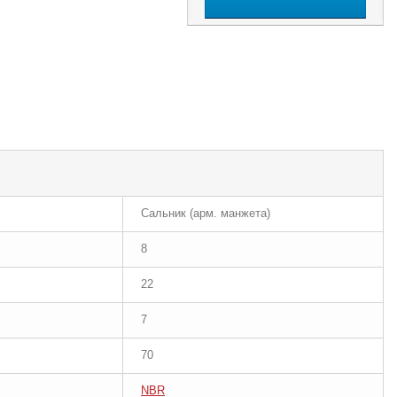
Сальник (арм. манжета)
8
22
7
70
NBR