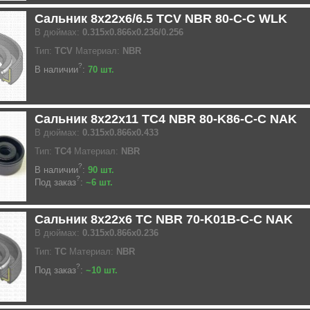
Сальник 8x22x6/6.5 TCV NBR 80-C-C WLK
В дюймах:
0.315x0.866x0.236/0.256
Тип:
TCV
Материал:
NBR
?
В наличии
:
70 шт.
Сальник 8x22x11 TC4 NBR 80-K86-C-C NAK
В дюймах:
0.315x0.866x0.433
Тип:
TC4
Материал:
NBR
?
В наличии
:
90 шт.
?
Под заказ
:
~6 шт.
Сальник 8x22x6 TC NBR 70-K01B-C-C NAK
В дюймах:
0.315x0.866x0.236
Тип:
TC
Материал:
NBR
?
Под заказ
:
~10 шт.