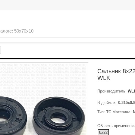
Сальник 8x2
WLK
Производитель:
WL
В дюймах:
0.315x0.
Тип:
TC
Материал:
Область применения
8x22