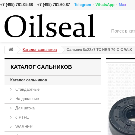
·
·
·
·
+7 (495) 781-05-68
+7 (495) 761-60-87
Telegram
WhatsApp
Max
Сальник 8x22x7 TC NBR 70-C-C WLK
Каталог сальников
Сальник 8x22x7 TC NBR 70-C-C WLK
КАТАЛОГ САЛЬНИКОВ
Каталог сальников
Стандартные
На давление
Для штока
с PTFE
WASHER