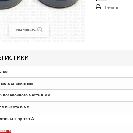
Печать
Увеличить
ЕРИСТИКИ
ения
р вала/штока в мм
тр посадочного места в мм
ная высота в мм
резины шор тип A
езины