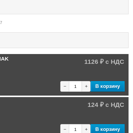
 7
 NAK
1126 ₽
В корзину
−
+
124 ₽
В корзину
−
+