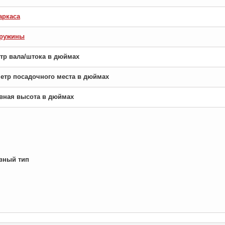
аркаса
пружины
етр вала/штока в дюймах
аметр посадочного места в дюймах
новная высота в дюймах
вный тип