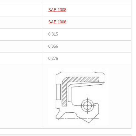
SAE 1008
SAE 1008
0.315
0.866
0.276