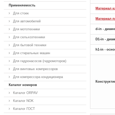
Применяемость
Материал к
Для стоек
Материал 
Для автомобилей
d-in - диам
Для мототехники
Для сельхозтехники
D1-in - ди
Для бытовой техники
h1-in - ос
Для стиральных машин
Для гидронасосов (гидромоторов)
Для винтовых компрессоров
Для компрессора кондиционера
Конструкти
Каталог номеров
Каталог ORPAV
Каталог NOK
Каталог ГОСТ