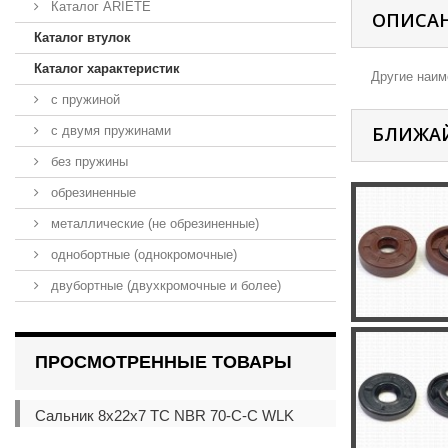
Каталог ARIETE
ОПИСА
Каталог втулок
Каталог характеристик
Другие наиме
с пружиной
БЛИЖА
с двумя пружинами
без пружины
обрезиненные
металлические (не обрезиненные)
однобортные (однокромочные)
двубортные (двухкромочные и более)
ПРОСМОТРЕННЫЕ ТОВАРЫ
Сальник 8x22x7 TC NBR 70-C-C WLK