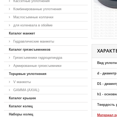
Кассетные уплотнения
Комбинированные уплотнения
Маслосъемные колпачки
для коленвала в обойме
Каталог манжет
Гидравлические манжеты
Каталог грязесъемников
ХАРАКТ
Грязесъемники гидроцилиндра
Вид уплотн
Армированные грязесъемники
d - диамет
Торцевые уплотнения
V манжеты
D1 - диаме
GAMMA (AXIAL)
h1 - основ
Каталог крышек
Твердость 
Каталог колец
Наборы колец
Материал р