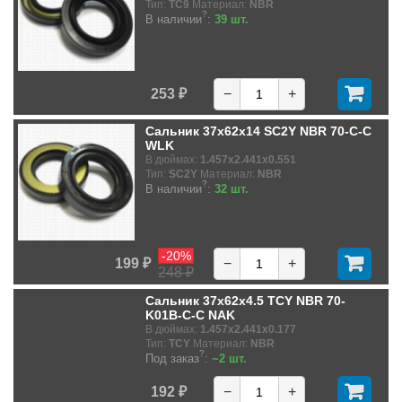
Тип:
TC9
Материал:
NBR
?
В наличии
:
39 шт.
253 ₽
−
+
Сальник 37x62x14 SC2Y NBR 70-C-C
WLK
В дюймах:
1.457x2.441x0.551
Тип:
SC2Y
Материал:
NBR
?
В наличии
:
32 шт.
-20%
199 ₽
−
+
248 ₽
Сальник 37x62x4.5 TCY NBR 70-
K01B-C-C NAK
В дюймах:
1.457x2.441x0.177
Тип:
TCY
Материал:
NBR
?
Под заказ
:
~2 шт.
192 ₽
−
+