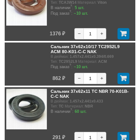
Тип:
TCA3W14
Материал:
Viton
?
В наличии
:
5 шт.
?
Под заказ
:
~10 шт.
1376 ₽
−
+
Сальник 37x62x10/17 TC29S2L9
ACM 80-K01-C-C NAK
В дюймах:
1.457x2.441x0.394/0.669
Тип:
TC29S2L9
Материал:
ACM
?
Под заказ
:
~10 шт.
862 ₽
−
+
Сальник 37x62x11 TC NBR 70-K01B-
C-C NAK
В дюймах:
1.457x2.441x0.433
Тип:
TC
Материал:
NBR
?
В наличии
:
60 шт.
291 ₽
−
+