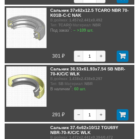
Сальник 37x62x12.5 TCARO NBR 70-
K01B-C-C NAK
В дюймах:
1.457x2.441x0.492
Тип:
TCARO
Материал:
NBR
?
Под заказ
:
~ >109 шт.
301 ₽
−
+
Сальник 36.53x61.93x7.54 SB NBR-
70-K/C/C WLK
В дюймах:
1.438x2.438x0.297
Тип:
SB
Материал:
NBR
?
В наличии
:
60 шт.
291 ₽
−
+
Сальник 37.4x62x10/12 TGU69Y
NBR-70-K/C/C WLK
В дюймах:
1.472x2.441x0.394/0.472