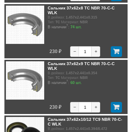
Сальник 37x62x8 TC NBR 70-C-C
WLK
В дюймах:
1.457x2.441x0.315
Тип:
TC
Материал:
NBR
?
В наличии
:
74 шт.
230 ₽
−
+
Сальник 37x62x9 TC NBR 70-C-C
WLK
В дюймах:
1.457x2.441x0.354
Тип:
TC
Материал:
NBR
?
В наличии
:
60 шт.
230 ₽
−
+
Сальник 37x62x10/12 TC9 NBR 70-C-
C WLK
В дюймах:
1.457x2.441x0.394/0.472