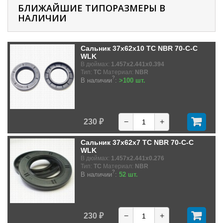
БЛИЖАЙШИЕ ТИПОРАЗМЕРЫ В
НАЛИЧИИ
Сальник 37x62x10 TC NBR 70-C-C
WLK
В дюймах:
1.457x2.441x0.394
Тип:
TC
Материал:
NBR
?
В наличии
:
>100 шт.
230 ₽
−
+
Сальник 37x62x7 TC NBR 70-C-C
WLK
В дюймах:
1.457x2.441x0.276
Тип:
TC
Материал:
NBR
?
В наличии
:
52 шт.
230 ₽
−
+