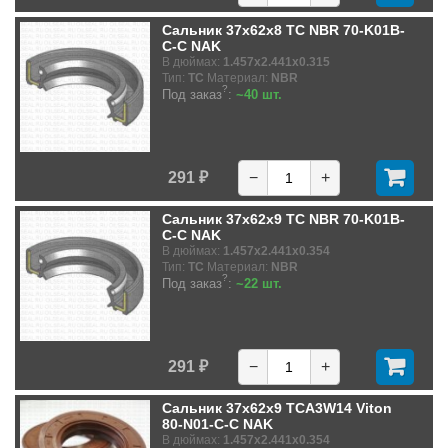
Сальник 37x62x8 TC NBR 70-K01B-
C-C NAK
В дюймах:
1.457x2.441x0.315
Тип:
TC
Материал:
NBR
?
Под заказ
:
~40 шт.
291 ₽
−
+
Сальник 37x62x9 TC NBR 70-K01B-
C-C NAK
В дюймах:
1.457x2.441x0.354
Тип:
TC
Материал:
NBR
?
Под заказ
:
~22 шт.
291 ₽
−
+
Сальник 37x62x9 TCA3W14 Viton
80-N01-C-C NAK
В дюймах:
1.457x2.441x0.354