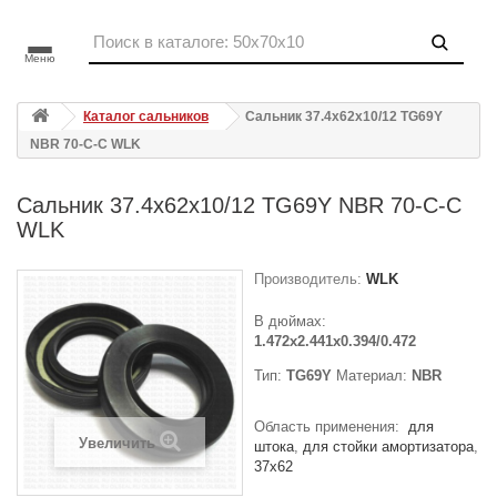
Меню
Каталог сальников
Сальник 37.4x62x10/12 TG69Y
NBR 70-C-C WLK
Сальник 37.4x62x10/12 TG69Y NBR 70-C-C
WLK
Производитель:
WLK
В дюймах:
1.472x2.441x0.394/0.472
Тип:
TG69Y
Материал:
NBR
Область применения:
для
Увеличить
штока
для стойки амортизатора
37x62