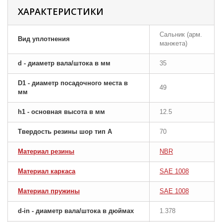
ХАРАКТЕРИСТИКИ
Сальник (арм.
Вид уплотнения
манжета)
d - диаметр вала/штока в мм
35
D1 - диаметр посадочного места в
49
мм
h1 - основная высота в мм
12.5
Твердость резины шор тип A
70
Материал резины
NBR
Материал каркаса
SAE 1008
Материал пружины
SAE 1008
d-in - диаметр вала/штока в дюймах
1.378