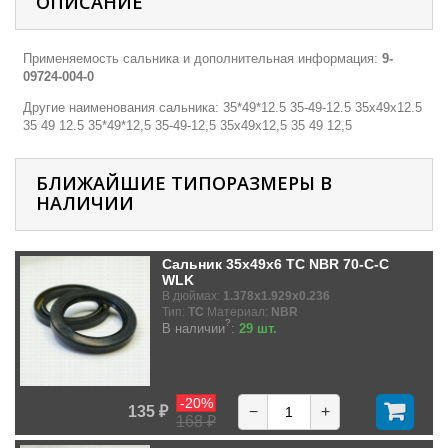
ОПИСАНИЕ
Применяемость сальника и дополнительная информация:
9-
09724-004-0
Другие наименования сальника: 35*49*12.5 35-49-12.5 35х49х12.5
35 49 12.5 35*49*12,5 35-49-12,5 35х49х12,5 35 49 12,5
БЛИЖАЙШИЕ ТИПОРАЗМЕРЫ В
НАЛИЧИИ
Сальник 35x49x6 TC NBR 70-C-C
WLK
В дюймах:
1.378x1.929x0.236
Тип:
TC
Материал:
NBR
?
В наличии
:
29 шт.
-20%
135 ₽
−
+
168 ₽