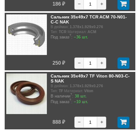
186 ₽
−
+
Сальник 35x49x7 TCR ACM 70-N01-
C-C NAK
В дюймах:
1.378x1.929x0.276
Тип:
TCR
Материал:
ACM
?
Под заказ
:
~36 шт.
250 ₽
−
+
Сальник 35x49x7 TF Viton 80-N03-C-
S NAK
В дюймах:
1.378x1.929x0.276
Тип:
TF
Материал:
Viton
?
В наличии
:
38 шт.
?
Под заказ
:
~10 шт.
888 ₽
−
+