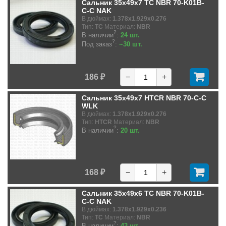
Сальник 35x49x7 TC NBR 70-K01B-
C-C NAK
В дюймах:
1.378x1.929x0.276
Тип:
TC
Материал:
NBR
?
В наличии
:
24 шт.
?
Под заказ
:
~30 шт.
186 ₽
−
+
Сальник 35x49x7 HTCR NBR 70-C-C
WLK
В дюймах:
1.378x1.929x0.276
Тип:
HTCR
Материал:
NBR
?
В наличии
:
20 шт.
168 ₽
−
+
Сальник 35x49x6 TC NBR 70-K01B-
C-C NAK
В дюймах:
1.378x1.929x0.236
Тип:
TC
Материал:
NBR
?
В наличии
:
43 шт.