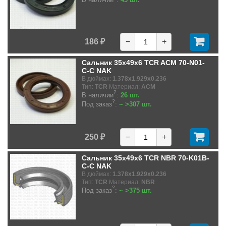
186 ₽
−
+
Сальник 35x49x6 TCR ACM 70-N01-
C-C NAK
В дюймах:
1.378x1.929x0.236
Тип:
TCR
Материал:
ACM
?
В наличии
:
26 шт.
?
Под заказ
:
~ >307 шт.
250 ₽
−
+
Сальник 35x49x6 TCR NBR 70-K01B-
C-C NAK
В дюймах:
1.378x1.929x0.236
Тип:
TCR
Материал:
NBR
?
Под заказ
:
~ >375 шт.