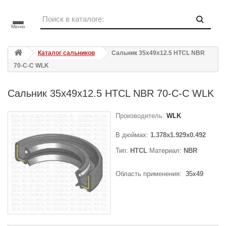
Меню
Каталог сальников
Сальник 35x49x12.5 HTCL NBR
70-C-C WLK
Сальник 35x49x12.5 HTCL NBR 70-C-C WLK
Производитель:
WLK
В дюймах:
1.378x1.929x0.492
Тип:
HTCL
Материал:
NBR
Область применения:
35x49