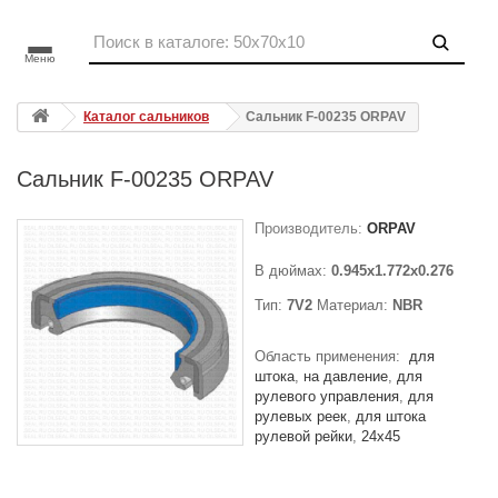
Меню
Каталог сальников
Сальник F-00235 ORPAV
Сальник F-00235 ORPAV
Производитель:
ORPAV
В дюймах:
0.945x1.772x0.276
Тип:
7V2
Материал:
NBR
Область применения:
для
штока
на давление
для
рулевого управления
для
рулевых реек
для штока
рулевой рейки
24x45