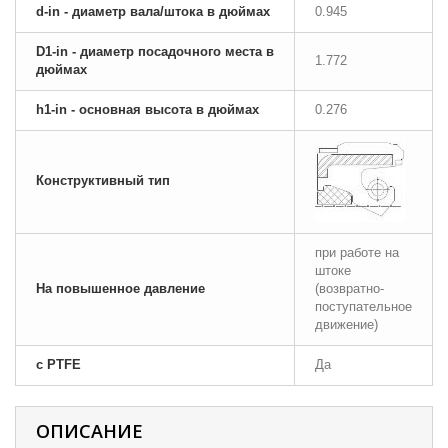
d-in - диаметр вала/штока в дюймах
0.945
D1-in - диаметр посадочного места в
1.772
дюймах
h1-in - основная высота в дюймах
0.276
Конструктивный тип
при работе на
штоке
На повышенное давление
(возвратно-
поступательное
движение)
с PTFE
Да
ОПИСАНИЕ