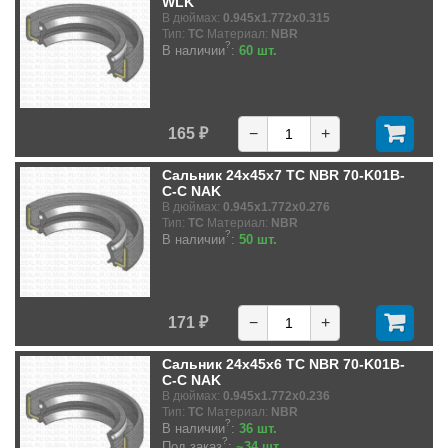
WLK
В дюймах:
0.945x1.772x0.315
Тип:
TC
Материал:
NBR
?
В наличии
:
60 шт.
165 ₽
−
+
Сальник 24x45x7 TC NBR 70-K01B-
C-C NAK
В дюймах:
0.945x1.772x0.276
Тип:
TC
Материал:
NBR
?
В наличии
:
50 шт.
171 ₽
−
+
Сальник 24x45x6 TC NBR 70-K01B-
C-C NAK
В дюймах:
0.945x1.772x0.236
Тип:
TC
Материал:
NBR
?
В наличии
:
36 шт.
?
Под заказ
:
~34 шт.