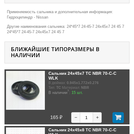
Применяемость сальника и дополнительная информация:
Гидроцилиндр - Nissan
Другие наименования сальника: 24*45*7 24-45-7 24х45х7 24 45 7
24*45*7 24-45-7 24х45х7 24 45 7
БЛИЖАЙШИЕ ТИПОРАЗМЕРЫ В
НАЛИЧИИ
Сальник 24x45x7 TC NBR 70-C-C
WLK
В дюймах:
0.945x1.772x0.276
Тип:
TC
Материал:
NBR
?
В наличии
:
15 шт.
165 ₽
−
+
Сальник 24x45x8 TC NBR 70-C-C