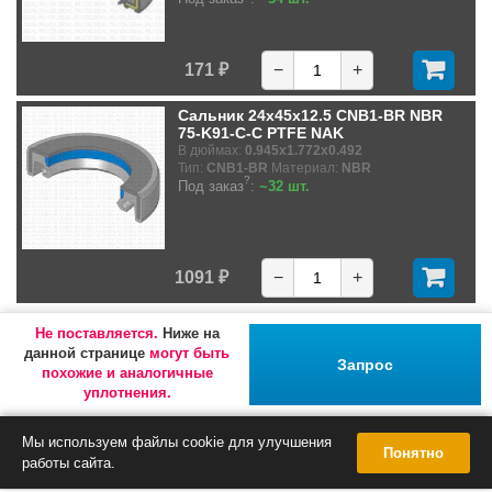
171 ₽
−
+
Сальник 24x45x12.5 CNB1-BR NBR
75-K91-C-C PTFE NAK
В дюймах:
0.945x1.772x0.492
Тип:
CNB1-BR
Материал:
NBR
?
Под заказ
:
~32 шт.
1091 ₽
−
+
Не поставляется.
Ниже на
данной странице
могут быть
Запрос
похожие и аналогичные
уплотнения.
Мы используем файлы cookie для улучшения
Понятно
работы сайта.