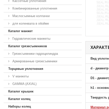
Кассетные уплотнения
Комбинированные уплотнения
Маслосъемные колпачки
для коленвала в обойме
Каталог манжет
Гидравлические манжеты
Каталог грязесъемников
ХАРАКТ
Грязесъемники гидроцилиндра
Вид уплотн
Армированные грязесъемники
d - диамет
Торцевые уплотнения
V манжеты
D1 - диаме
GAMMA (AXIAL)
h1 - основ
Каталог крышек
Твердость 
Каталог колец
Наборы колец
Материал р