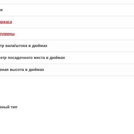
си
аркаса
пружины
етр вала/штока в дюймах
аметр посадочного места в дюймах
новная высота в дюймах
вный тип