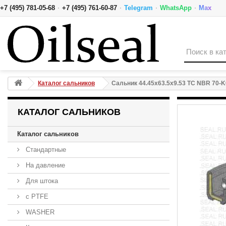
·
·
·
·
+7 (495) 781-05-68
+7 (495) 761-60-87
Telegram
WhatsApp
Max
Сальник 44.45x63.5x9.53 TC NBR 70-K01B-C-C NAK
Каталог сальников
Сальник 44.45x63.5x9.53 TC NBR 70-
КАТАЛОГ САЛЬНИКОВ
Каталог сальников
Стандартные
На давление
Для штока
с PTFE
WASHER