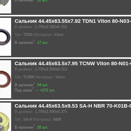
В наличии
:
11 шт.
Сальник 44.45x63.55x7.92 TDN1 Viton 80-N03
В дюймах:
1.750x2.502x0.312
Тип:
TDN1
Материал:
Viton
?
В наличии
:
17 шт.
Сальник 44.45x63.5x7.95 TCNW Viton 80-N01
В дюймах:
1.750x2.500x0.313
Тип:
TCNW
Материал:
Viton
?
В наличии
:
54 шт.
?
Под заказ
:
~ >272 шт.
Сальник 44.45x63.5x9.53 SA-H NBR 70-K01B
В дюймах:
1.750x2.500x0.375
Тип:
SA-H
Материал:
NBR
?
В наличии
:
20 шт.