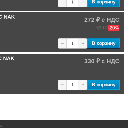
В корзину
−
+
-C NAK
272 ₽
339 ₽
-20%
В корзину
−
+
-C NAK
330 ₽
В корзину
−
+
ы.