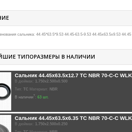
НИЕ
нования сальника: 44.45*63.5*9.53 44.45-63.5-9.53 44.45х63.5х9.53 44.45 6
ЙШИЕ ТИПОРАЗМЕРЫ В НАЛИЧИИ
Сальник 44.45x63.5x12.7 TC NBR 70-C-C WLK
В дюймах:
1.750x2.500x0.500
Тип:
TC
Материал:
NBR
?
В наличии
:
63 шт.
Сальник 44.45x63.5x6.35 TC NBR 70-C-C WLK
В дюймах:
1.750x2.500x0.250
Тип:
TC
Материал:
NBR