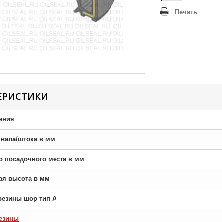
Печать
ЕРИСТИКИ
ения
р вала/штока в мм
тр посадочного места в мм
ная высота в мм
резины шор тип A
езины