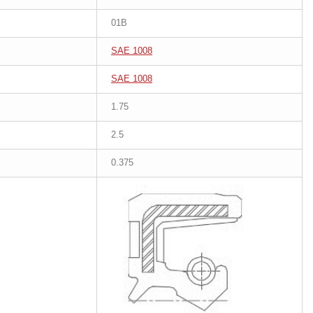
01B
SAE 1008
SAE 1008
1.75
2.5
0.375