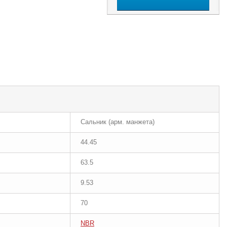
Сальник (арм. манжета)
44.45
63.5
9.53
70
NBR