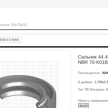
K01B-C-C NAK
Сальник 44.4
NBR 70-K01B
Производитель:
NA
В дюймах:
1.750x2.
Тип:
TC
Материал:
Область применения
44x63