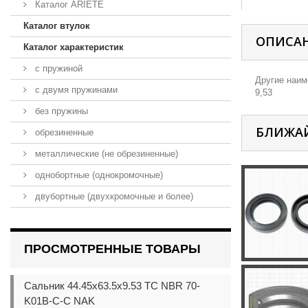
Каталог ARIETE
Каталог втулок
ОПИСА
Каталог характеристик
с пружиной
Другие наиме
с двумя пружинами
9,53
без пружины
БЛИЖА
обрезиненные
металлические (не обрезиненные)
однобортные (однокромочные)
двубортные (двухкромочные и более)
ПРОСМОТРЕННЫЕ ТОВАРЫ
Сальник 44.45x63.5x9.53 TC NBR 70-
K01B-C-C NAK