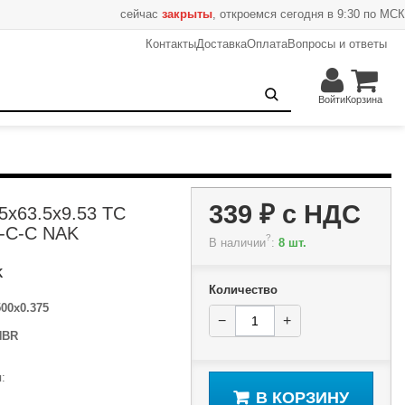
сейчас
закрыты
, откроемся сегодня в 9:30 по МСК
Контакты
Доставка
Оплата
Вопросы и ответы
339 ₽
−
+
В корзину
Войти
Корзина
339 ₽
с НДС
5x63.5x9.53 TC
-C-C NAK
?
В наличии
:
8 шт.
K
Количество
500x0.375
−
+
NBR
:
В КОРЗИНУ