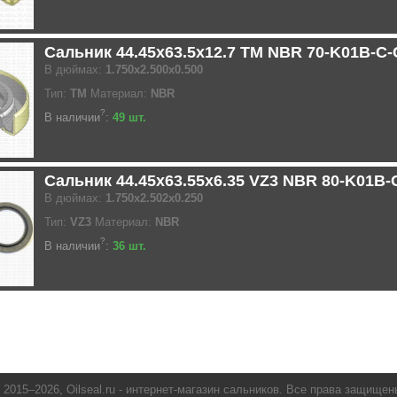
Сальник 44.45x63.5x12.7 TM NBR 70-K01B-C
В дюймах:
1.750x2.500x0.500
Тип:
TM
Материал:
NBR
?
В наличии
:
49 шт.
Сальник 44.45x63.55x6.35 VZ3 NBR 80-K01B
В дюймах:
1.750x2.502x0.250
Тип:
VZ3
Материал:
NBR
?
В наличии
:
36 шт.
 2015–2026,
Oilseal.ru
- интернет-магазин сальников. Все права защищен