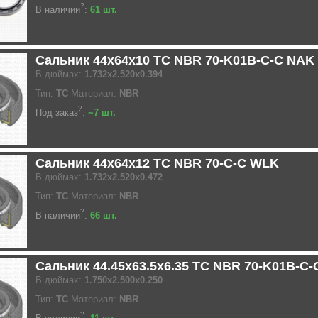
?
В наличии
:
61 шт.
Сальник 44x64x10 TC NBR 70-K01B-C-C NAK
В дюймах:
1.732x2.520x0.394
Тип:
TC
Материал:
NBR
?
Под заказ
:
~7 шт.
Сальник 44x64x12 TC NBR 70-C-C WLK
В дюймах:
1.732x2.520x0.472
Тип:
TC
Материал:
NBR
?
В наличии
:
66 шт.
Сальник 44.45x63.5x6.35 TC NBR 70-K01B-C
В дюймах:
1.750x2.500x0.250
Тип:
TC
Материал:
NBR
?