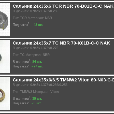
Сальник 24x35x6 TCR NBR 70-B01B-C-C NAK
В дюймах:
0.945x1.378x0.236
Тип:
TCR
Материал:
NBR
?
Под заказ
:
~43 шт.
Сальник 24x35x7 TC NBR 70-K01B-C-C NAK
В дюймах:
0.945x1.378x0.276
Тип:
TC
Материал:
NBR
?
В наличии
:
84 шт.
?
Под заказ
:
~77 шт.
Сальник 24x35x6/6.5 TMNW2 Viton 80-N03-C
В дюймах:
0.945x1.378x0.236/0.256
Тип:
TMNW2
Материал:
Viton
?
В наличии
:
39 шт.
?
Под заказ
:
~9 шт.