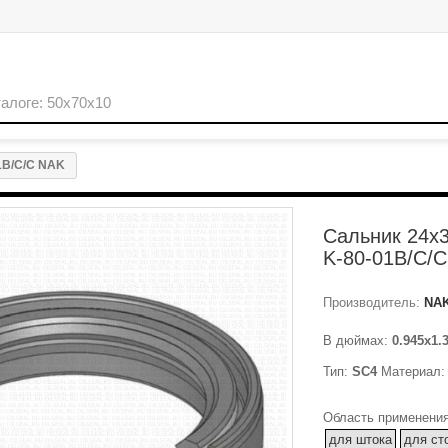
1B/C/C NAK
Сальник 24x3
K-80-01B/C/
Производитель:
NA
В дюймах:
0.945x1.
Тип:
SC4
Материал
Область применения
для штока
для ст