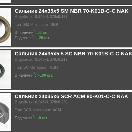
Сальник 24x35x5 SM NBR 70-K01B-C-C NAK
В дюймах:
0.945x1.378x0.197
Тип:
SM
Материал:
NBR
?
В наличии
:
53 шт.
?
Под заказ
:
~20 шт.
Сальник 24x35x5.5 SC NBR 70-K01B-C-C NA
В дюймах:
0.945x1.378x0.217
Тип:
SC
Материал:
NBR
?
В наличии
:
>100 шт.
Сальник 24x35x6 SCR ACM 80-K01-C-C NAK
В дюймах:
0.945x1.378x0.236
Тип:
SCR
Материал:
ACM
?
Под заказ
:
~8 шт.