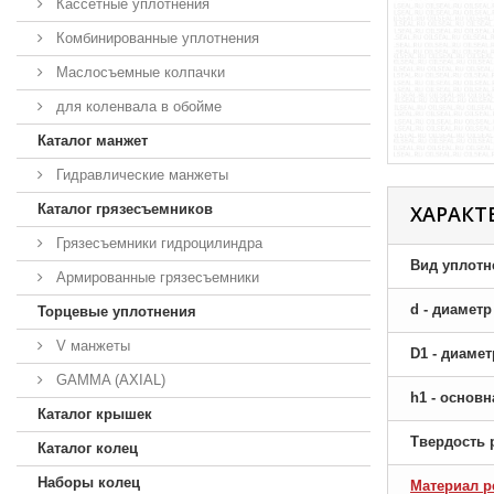
Кассетные уплотнения
Комбинированные уплотнения
Маслосъемные колпачки
для коленвала в обойме
Каталог манжет
Гидравлические манжеты
Каталог грязесъемников
ХАРАКТ
Грязесъемники гидроцилиндра
Вид уплотн
Армированные грязесъемники
d - диамет
Торцевые уплотнения
V манжеты
D1 - диаме
GAMMA (AXIAL)
h1 - основ
Каталог крышек
Твердость 
Каталог колец
Наборы колец
Материал р