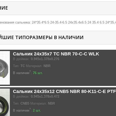
НИЕ
нования сальника: 24*35.4*6.5 24-35.4-6.5 24х35.4х6.5 24 35.4 6.5 24*35,4
ЙШИЕ ТИПОРАЗМЕРЫ В НАЛИЧИИ
Сальник 24x35x7 TC NBR 70-C-C WLK
В дюймах:
0.945x1.378x0.276
Тип:
TC
Материал:
NBR
?
В наличии
:
76 шт.
Сальник 24x35x12 CNB5 NBR 80-K11-C-E PT
В дюймах:
0.945x1.378x0.472
Тип:
CNB5
Материал:
NBR
?
В наличии
:
2 шт.