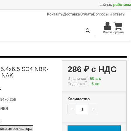
сейчас
работаем
Контакты
Доставка
Оплата
Вопросы и ответы
286 ₽
−
+
В корзину
Войти
Корзина
286 ₽
с НДС
5.4x6.5 SC4 NBR-
C NAK
?
В наличии
:
60 шт.
?
Под заказ
:
~6 шт.
K
Количество
394x0.256
:
NBR
−
+
:
ойки амортизатора