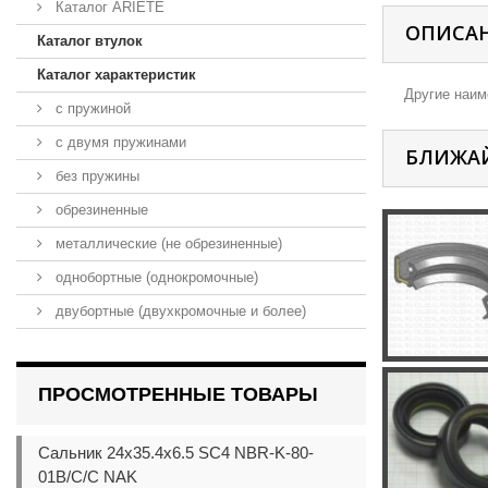
Каталог ARIETE
ОПИСА
Каталог втулок
Каталог характеристик
Другие наиме
с пружиной
с двумя пружинами
БЛИЖА
без пружины
обрезиненные
металлические (не обрезиненные)
однобортные (однокромочные)
двубортные (двухкромочные и более)
ПРОСМОТРЕННЫЕ ТОВАРЫ
Сальник 24x35.4x6.5 SC4 NBR-K-80-
01B/C/C NAK