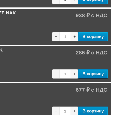
TFE NAK
938 ₽
В корзину
−
+
K
286 ₽
В корзину
−
+
677 ₽
В корзину
−
+