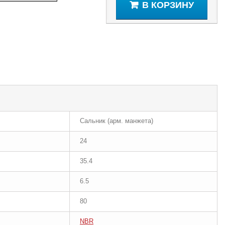
В КОРЗИНУ
Сальник (арм. манжета)
24
35.4
6.5
80
NBR