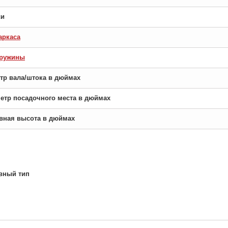
си
аркаса
пружины
етр вала/штока в дюймах
аметр посадочного места в дюймах
новная высота в дюймах
вный тип