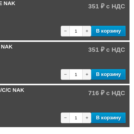
/E NAK
351 ₽
В корзину
−
+
C NAK
351 ₽
В корзину
−
+
B/C/C NAK
716 ₽
В корзину
−
+