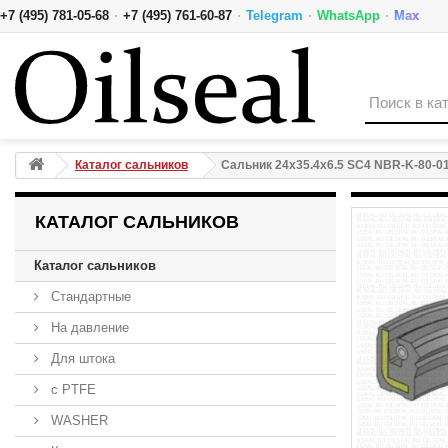
·
·
·
·
+7 (495) 781-05-68
+7 (495) 761-60-87
Telegram
WhatsApp
Max
Сальник 24x35.4x6.5 SC4 NBR-K-80-01B/C/C NAK
Каталог сальников
Сальник 24x35.4x6.5 SC4 NBR-K-80-0
КАТАЛОГ САЛЬНИКОВ
Каталог сальников
Стандартные
На давление
Для штока
с PTFE
WASHER