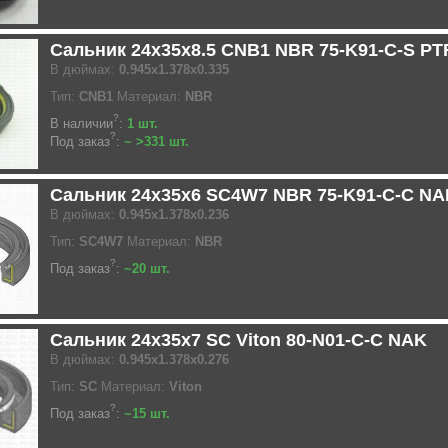
Сальник 24x35x8.5 CNB1 NBR 75-K91-C-S P
В дюймах:
0.945x1.378x0.335
Тип:
CNB1
Материал:
NBR
?
В наличии
:
1 шт.
?
Под заказ
:
~ >331 шт.
Сальник 24x35x6 SC4W7 NBR 75-K91-C-C NA
В дюймах:
0.945x1.378x0.236
Тип:
SC4W7
Материал:
NBR
?
Под заказ
:
~20 шт.
Сальник 24x35x7 SC Viton 80-N01-C-C NAK
В дюймах:
0.945x1.378x0.276
Тип:
SC
Материал:
Viton
?
Под заказ
:
~15 шт.