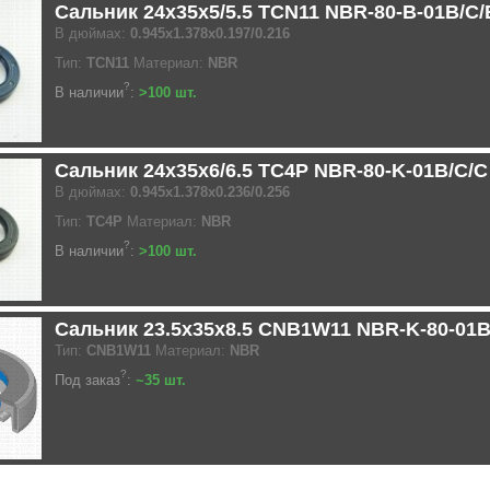
Сальник 24x35x5/5.5 TCN11 NBR-80-B-01B/C
В дюймах:
0.945x1.378x0.197/0.216
Тип:
TCN11
Материал:
NBR
?
В наличии
:
>100 шт.
Сальник 24x35x6/6.5 TC4P NBR-80-K-01B/C/
В дюймах:
0.945x1.378x0.236/0.256
Тип:
TC4P
Материал:
NBR
?
В наличии
:
>100 шт.
Сальник 23.5x35x8.5 CNB1W11 NBR-K-80-01
Тип:
CNB1W11
Материал:
NBR
?
Под заказ
:
~35 шт.