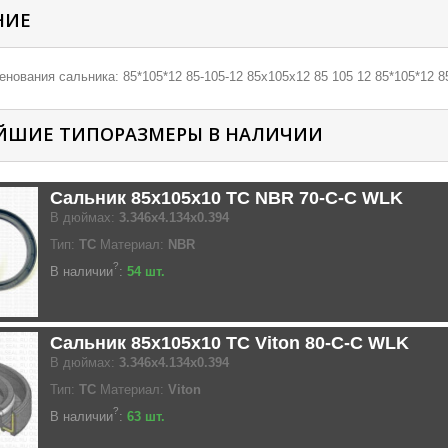
НИЕ
нования сальника: 85*105*12 85-105-12 85х105х12 85 105 12 85*105*12 8
ЙШИЕ ТИПОРАЗМЕРЫ В НАЛИЧИИ
Сальник 85x105x10 TC NBR 70-C-C WLK
В дюймах:
3.346x4.134x0.394
Тип:
TC
Материал:
NBR
?
В наличии
:
54 шт.
Сальник 85x105x10 TC Viton 80-C-C WLK
В дюймах:
3.346x4.134x0.394
Тип:
TC
Материал:
Viton
?
В наличии
:
63 шт.