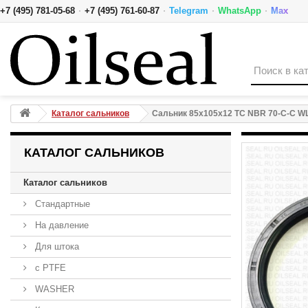
·
·
·
·
+7 (495) 781-05-68
+7 (495) 761-60-87
Telegram
WhatsApp
Max
Сальник 85x105x12 TC NBR 70-C-C WLK
Каталог сальников
Сальник 85x105x12 TC NBR 70-C-C W
КАТАЛОГ САЛЬНИКОВ
Каталог сальников
Стандартные
На давление
Для штока
с PTFE
WASHER