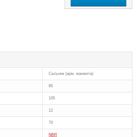
Сальник (арм. манжета)
85
105
12
70
NBR