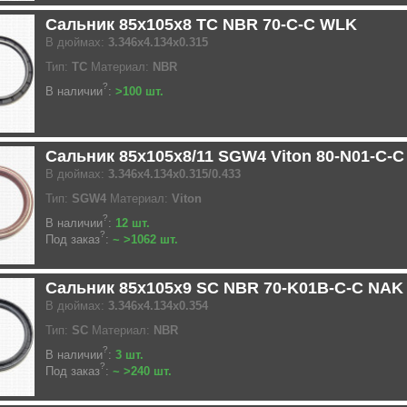
Сальник 85x105x8 TC NBR 70-C-C WLK
В дюймах:
3.346x4.134x0.315
Тип:
TC
Материал:
NBR
?
В наличии
:
>100 шт.
Сальник 85x105x8/11 SGW4 Viton 80-N01-C-
В дюймах:
3.346x4.134x0.315/0.433
Тип:
SGW4
Материал:
Viton
?
В наличии
:
12 шт.
?
Под заказ
:
~ >1062 шт.
Сальник 85x105x9 SC NBR 70-K01B-C-C NAK
В дюймах:
3.346x4.134x0.354
Тип:
SC
Материал:
NBR
?
В наличии
:
3 шт.
?
Под заказ
:
~ >240 шт.