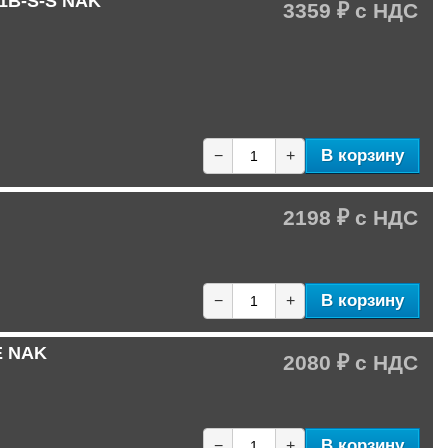
01B-S-S NAK
3359 ₽
В корзину
−
+
2198 ₽
В корзину
−
+
E NAK
2080 ₽
В корзину
−
+