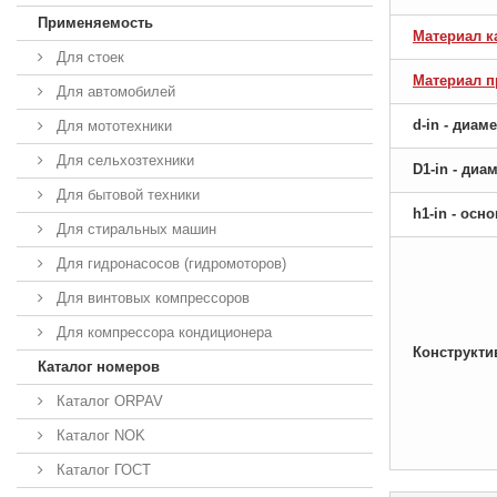
Применяемость
Материал к
Для стоек
Материал 
Для автомобилей
d-in - диам
Для мототехники
Для сельхозтехники
D1-in - ди
Для бытовой техники
h1-in - ос
Для стиральных машин
Для гидронасосов (гидромоторов)
Для винтовых компрессоров
Для компрессора кондиционера
Конструкти
Каталог номеров
Каталог ORPAV
Каталог NOK
Каталог ГОСТ