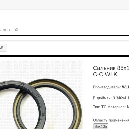
LK
Сальник 85x
C-C WLK
Производитель:
WL
В дюймах:
3.346x4.
Тип:
TC
Материал:
Область применения
85x105