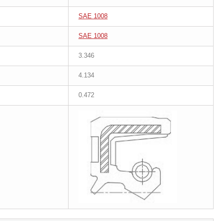
SAE 1008
SAE 1008
3.346
4.134
0.472