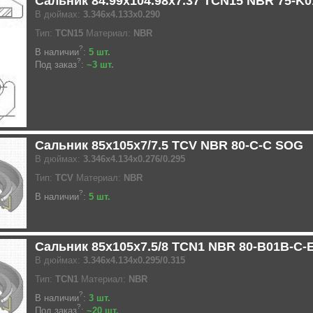
Сальник 84.99x104.98x7.37 TCN15 NBR 75-K
В дюймах:
3.346x4.133x0.290
Тип:
TCN15
Материал:
NBR
?
В наличии
:
5 шт.
?
Под заказ
:
~3 шт.
Сальник 85x105x7/7.5 TCV NBR 80-C-C SOG
В дюймах:
3.346x4.134x0.276/0.295
Тип:
TCV
Материал:
NBR
?
В наличии
:
5 шт.
Сальник 85x105x7.5/8 TCN1 NBR 80-B01B-C-
В дюймах:
3.346x4.134x0.295/0.315
Тип:
TCN1
Материал:
NBR
?
В наличии
:
3 шт.
?
Под заказ
:
~20 шт.