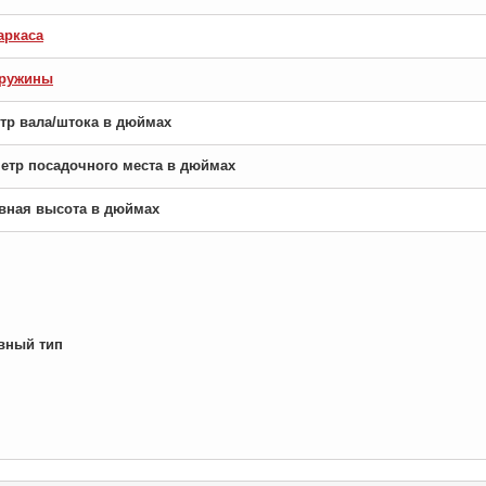
аркаса
пружины
етр вала/штока в дюймах
аметр посадочного места в дюймах
новная высота в дюймах
вный тип