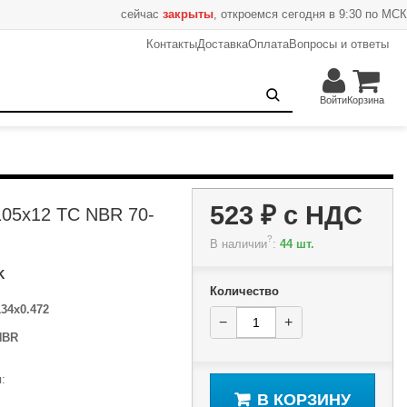
сейчас
закрыты
, откроемся сегодня в 9:30 по МСК
Контакты
Доставка
Оплата
Вопросы и ответы
523 ₽
−
+
В корзину
Войти
Корзина
523 ₽
с НДС
105x12 TC NBR 70-
?
В наличии
:
44 шт.
K
Количество
134x0.472
−
+
NBR
:
В КОРЗИНУ