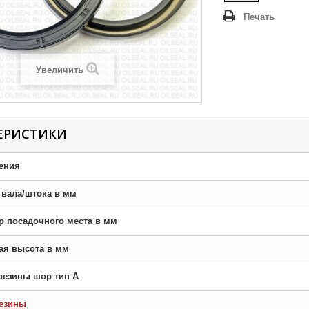
Печать
Увеличить
ЕРИСТИКИ
ения
р вала/штока в мм
тр посадочного места в мм
ная высота в мм
резины шор тип A
езины