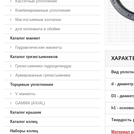
Кассетные уплотнения
Комбинированные уплотнения
Маслосъемные колпачки
для коленвала в обойме
Каталог манжет
Гидравлические манжеты
Каталог грязесъемников
ХАРАКТ
Грязесъемники гидроцилиндра
Вид уплотн
Армированные грязесъемники
d - диамет
Торцевые уплотнения
V манжеты
D1 - диаме
GAMMA (AXIAL)
h1 - основ
Каталог крышек
Твердость 
Каталог колец
Наборы колец
Материал р