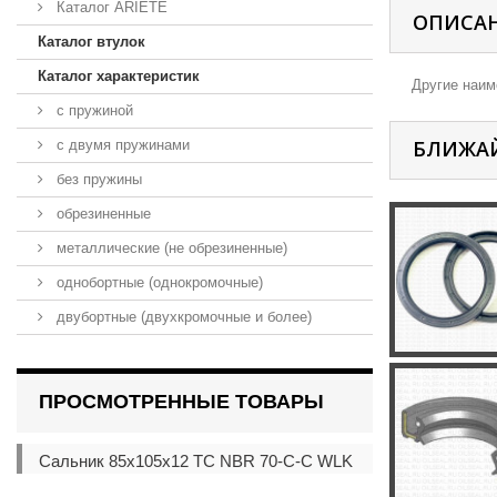
Каталог ARIETE
ОПИСА
Каталог втулок
Каталог характеристик
Другие наиме
с пружиной
БЛИЖА
с двумя пружинами
без пружины
обрезиненные
металлические (не обрезиненные)
однобортные (однокромочные)
двубортные (двухкромочные и более)
ПРОСМОТРЕННЫЕ ТОВАРЫ
Сальник 85x105x12 TC NBR 70-C-C WLK