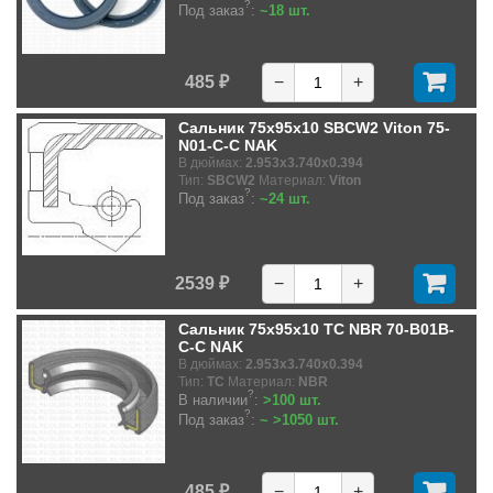
?
Под заказ
:
~18 шт.
485 ₽
−
+
Сальник 75x95x10 SBCW2 Viton 75-
N01-C-C NAK
В дюймах:
2.953x3.740x0.394
Тип:
SBCW2
Материал:
Viton
?
Под заказ
:
~24 шт.
2539 ₽
−
+
Сальник 75x95x10 TC NBR 70-B01B-
C-C NAK
В дюймах:
2.953x3.740x0.394
Тип:
TC
Материал:
NBR
?
В наличии
:
>100 шт.
?
Под заказ
:
~ >1050 шт.
485 ₽
−
+