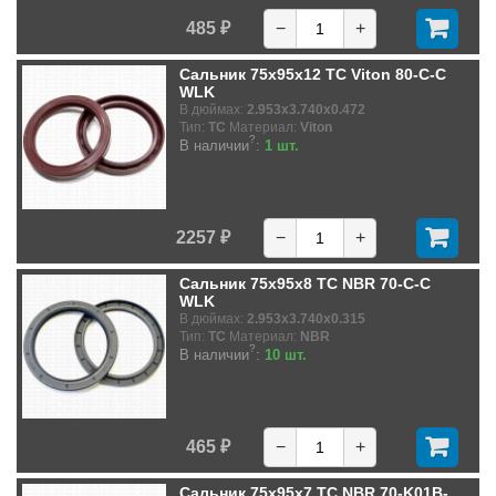
485 ₽
−
+
Сальник 75x95x12 TC Viton 80-C-C
WLK
В дюймах:
2.953x3.740x0.472
Тип:
TC
Материал:
Viton
?
В наличии
:
1 шт.
2257 ₽
−
+
Сальник 75x95x8 TC NBR 70-C-C
WLK
В дюймах:
2.953x3.740x0.315
Тип:
TC
Материал:
NBR
?
В наличии
:
10 шт.
465 ₽
−
+
Сальник 75x95x7 TC NBR 70-K01B-