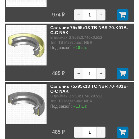
974 ₽
−
+
Сальник 75x95x13 TB NBR 70-K01B-
C-C NAK
В дюймах:
2.953x3.740x0.512
Тип:
TB
Материал:
NBR
?
Под заказ
:
~10 шт.
485 ₽
−
+
Сальник 75x95x13 TC NBR 70-K01B-
C-C NAK
В дюймах:
2.953x3.740x0.512
Тип:
TC
Материал:
NBR
?
Под заказ
:
~13 шт.
485 ₽
−
+