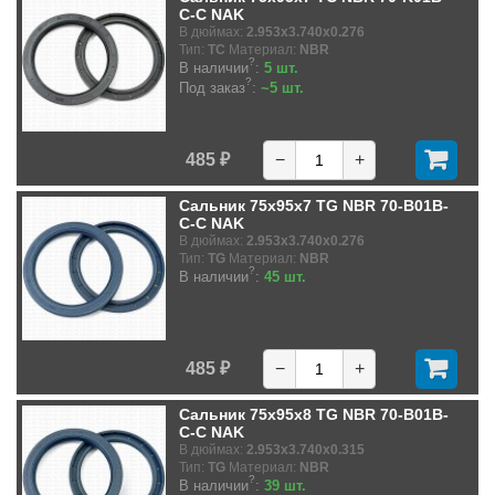
C-C NAK
В дюймах:
2.953x3.740x0.276
Тип:
TC
Материал:
NBR
?
В наличии
:
5 шт.
?
Под заказ
:
~5 шт.
485 ₽
−
+
Сальник 75x95x7 TG NBR 70-B01B-
C-C NAK
В дюймах:
2.953x3.740x0.276
Тип:
TG
Материал:
NBR
?
В наличии
:
45 шт.
485 ₽
−
+
Сальник 75x95x8 TG NBR 70-B01B-
C-C NAK
В дюймах:
2.953x3.740x0.315
Тип:
TG
Материал:
NBR
?
В наличии
:
39 шт.