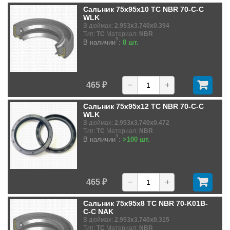
Сальник 75x95x10 TC NBR 70-C-C
WLK
В дюймах:
2.953x3.740x0.394
Тип:
TC
Материал:
NBR
?
В наличии
:
8 шт.
465 ₽
−
+
Сальник 75x95x12 TC NBR 70-C-C
WLK
В дюймах:
2.953x3.740x0.472
Тип:
TC
Материал:
NBR
?
В наличии
:
>100 шт.
465 ₽
−
+
Сальник 75x95x8 TC NBR 70-K01B-
C-C NAK
В дюймах:
2.953x3.740x0.315
Тип:
TC
Материал:
NBR