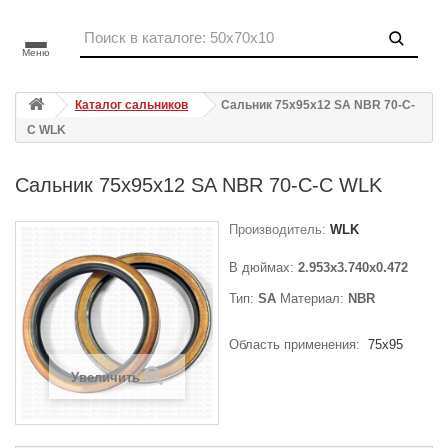
Меню
Каталог сальников
Сальник 75x95x12 SA NBR 70-C-
C WLK
Сальник 75x95x12 SA NBR 70-C-C WLK
Производитель:
WLK
В дюймах:
2.953x3.740x0.472
Тип:
SA
Материал:
NBR
Область применения:
75x95
Увеличить