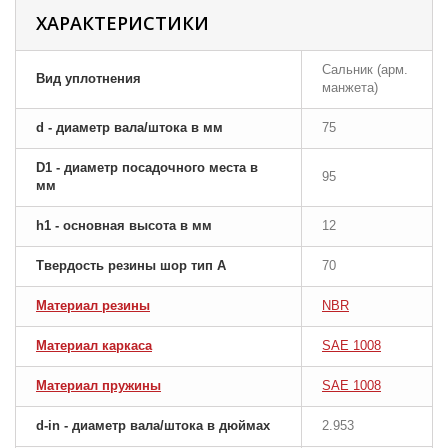
ХАРАКТЕРИСТИКИ
Сальник (арм.
Вид уплотнения
манжета)
d - диаметр вала/штока в мм
75
D1 - диаметр посадочного места в
95
мм
h1 - основная высота в мм
12
Твердость резины шор тип A
70
Материал резины
NBR
Материал каркаса
SAE 1008
Материал пружины
SAE 1008
d-in - диаметр вала/штока в дюймах
2.953