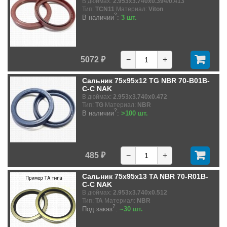
В дюймах:
2.953x3.740x0.394/0.413
Тип:
TCN11
Материал:
Viton
?
В наличии
:
3 шт.
5072 ₽
−
+
Сальник 75x95x12 TG NBR 70-B01B-
C-C NAK
В дюймах:
2.953x3.740x0.472
Тип:
TG
Материал:
NBR
?
В наличии
:
>100 шт.
485 ₽
−
+
Сальник 75x95x13 TA NBR 70-R01B-
C-C NAK
В дюймах:
2.953x3.740x0.512
Тип:
TA
Материал:
NBR
?
Под заказ
:
~30 шт.