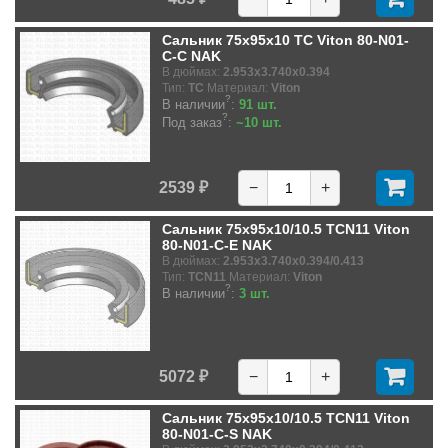
Сальник 75x95x10 TC Viton 80-N01-
C-C NAK
В дюймах:
2.953x3.740x0.394
Тип:
TC
Материал:
Viton
?
В наличии
:
91 шт.
?
Под заказ
:
~10 шт.
2539 ₽
−
+
Сальник 75x95x10/10.5 TCN11 Viton
80-N01-C-E NAK
В дюймах:
2.953x3.740x0.394/0.413
Тип:
TCN11
Материал:
Viton
?
В наличии
:
3 шт.
5072 ₽
−
+
Сальник 75x95x10/10.5 TCN11 Viton
80-N01-C-S NAK