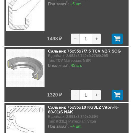
?
Под заказ
:
~5 шт.
1498 ₽
−
+
Сальник 75x95x7/7.5 TCV NBR SOG
В дюймах:
2.953x3.740x0.276/0.295
Тип:
TCV
Материал:
NBR
?
В наличии
:
45 шт.
1320 ₽
−
+
Сальник 75x95x10 KG3L2 Viton-K-
80-01/S NAK
В дюймах:
2.953x3.740x0.394
Тип:
KG3L2
Материал:
Viton
?
Под заказ
:
~4 шт.