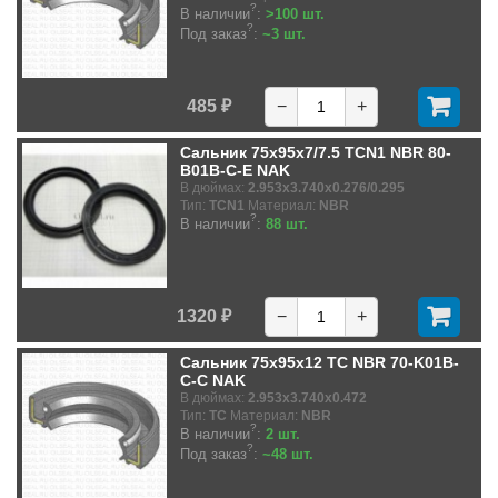
?
В наличии
:
>100 шт.
?
Под заказ
:
~3 шт.
485 ₽
−
+
Сальник 75x95x7/7.5 TCN1 NBR 80-
B01B-C-E NAK
В дюймах:
2.953x3.740x0.276/0.295
Тип:
TCN1
Материал:
NBR
?
В наличии
:
88 шт.
1320 ₽
−
+
Сальник 75x95x12 TC NBR 70-K01B-
C-C NAK
В дюймах:
2.953x3.740x0.472
Тип:
TC
Материал:
NBR
?
В наличии
:
2 шт.
?
Под заказ
:
~48 шт.