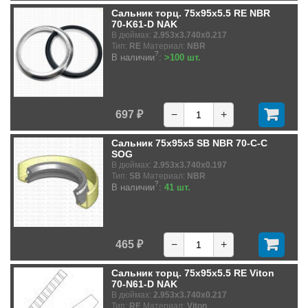
Сальник торц. 75x95x5.5 RE NBR
70-K61-D NAK
В дюймах:
2.953x3.740x0.217
Тип:
RE
Материал:
NBR
?
В наличии
:
>100 шт.
697 ₽
−
+
Сальник 75x95x5 SB NBR 70-C-C
SOG
В дюймах:
2.953x3.740x0.197
Тип:
SB
Материал:
NBR
?
В наличии
:
41 шт.
465 ₽
−
+
Сальник торц. 75x95x5.5 RE Viton
70-N61-D NAK
В дюймах:
2.953x3.740x0.217
Тип:
RE
Материал:
Viton