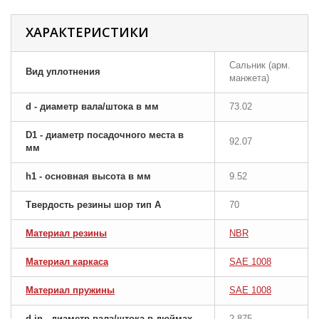
ХАРАКТЕРИСТИКИ
Сальник (арм.
Вид уплотнения
манжета)
d - диаметр вала/штока в мм
73.02
D1 - диаметр посадочного места в
92.07
мм
h1 - основная высота в мм
9.52
Твердость резины шор тип A
70
Материал резины
NBR
Материал каркаса
SAE 1008
Материал пружины
SAE 1008
d-in - диаметр вала/штока в дюймах
2.875