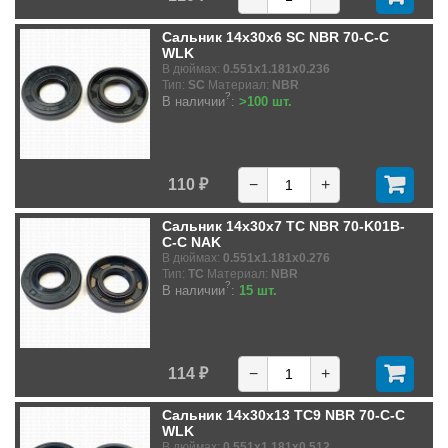
Сальник 14x30x6 SC NBR 70-C-C
WLK
В дюймах:
0.551x1.181x0.236
Тип:
SC
Материал:
NBR
?
В наличии
:
>100 шт.
110 ₽
−
+
Сальник 14x30x7 TC NBR 70-K01B-
C-C NAK
В дюймах:
0.551x1.181x0.276
Тип:
TC
Материал:
NBR
?
В наличии
:
15 шт.
114 ₽
−
+
Сальник 14x30x13 TC9 NBR 70-C-C
WLK
В дюймах:
0.551x1.181x0.512