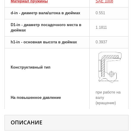
Материал пружины
SAE 1008
d-in - диаметр вала/штока в дюймах
0.551
D1-in - диаметр посадочного места в
1.1811
дюймах
h1-in - основная высота в дюймах
0.3937
Конструктивный тип
при работе на
На повышенное давление
валу
(вращение)
ОПИСАНИЕ