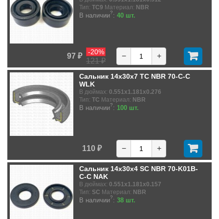
Тип:
TC9
Материал:
NBR
?
В наличии
:
40 шт.
-20%
97 ₽
−
+
121 ₽
Сальник 14x30x7 TC NBR 70-C-C
WLK
В дюймах:
0.551x1.181x0.276
Тип:
TC
Материал:
NBR
?
В наличии
:
100 шт.
110 ₽
−
+
Сальник 14x30x4 SC NBR 70-K01B-
C-C NAK
В дюймах:
0.551x1.181x0.157
Тип:
SC
Материал:
NBR
?
В наличии
:
38 шт.