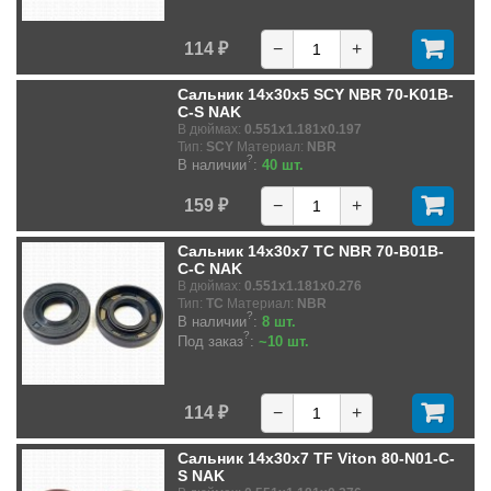
114 ₽
−
+
Сальник 14x30x5 SCY NBR 70-K01B-
C-S NAK
В дюймах:
0.551x1.181x0.197
Тип:
SCY
Материал:
NBR
?
В наличии
:
40 шт.
159 ₽
−
+
Сальник 14x30x7 TC NBR 70-B01B-
C-C NAK
В дюймах:
0.551x1.181x0.276
Тип:
TC
Материал:
NBR
?
В наличии
:
8 шт.
?
Под заказ
:
~10 шт.
114 ₽
−
+
Сальник 14x30x7 TF Viton 80-N01-C-
S NAK