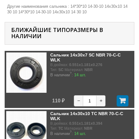
Другие наименования сальника : 14*30*10 14-30-10 14х30х10 14
30 10 14*30*10 14-30-10 14х30х10 14 30 10
БЛИЖАЙШИЕ ТИПОРАЗМЕРЫ В
НАЛИЧИИ
Сальник 14x30x7 SC NBR 70-C-C
WLK
В дюймах:
0.551x1.181x0.276
Тип:
SC
Материал:
NBR
?
В наличии
:
14 шт.
110 ₽
−
+
Сальник 14x30x10 TC NBR 70-C-C
WLK
В дюймах:
0.551x1.181x0.394
Тип:
TC
Материал:
NBR
?
В наличии
:
14 шт.