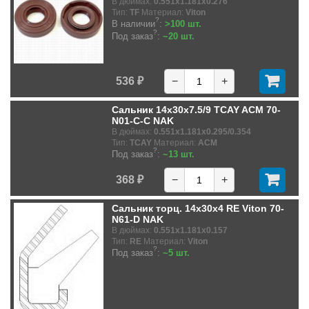
В дюймах:
0.551x1.181x0.276
Тип:
TF
Материал:
Viton
?
В наличии
:
>100 шт.
?
Под заказ
:
~20 шт.
536 ₽
−
+
Сальник 14x30x7.5/9 TCAY ACM 70-
N01-C-C NAK
В дюймах:
0.551x1.181x0.295/0.354
Тип:
TCAY
Материал:
ACM
?
Под заказ
:
~13 шт.
368 ₽
−
+
Сальник торц. 14x30x4 RE Viton 70-
N61-D NAK
В дюймах:
0.551x1.181x0.157
Тип:
RE
Материал:
Viton
?
Под заказ
:
~5 шт.