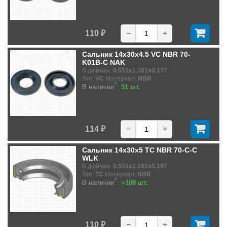
110 ₽
−
+
Сальник 14x30x4.5 VC NBR 70-
K01B-C NAK
В дюймах:
0.551x1.181x0.177
Тип:
VC
Материал:
NBR
?
В наличии
:
51 шт.
114 ₽
−
+
Сальник 14x30x5 TC NBR 70-C-C
WLK
В дюймах:
0.551x1.181x0.197
Тип:
TC
Материал:
NBR
?
В наличии
:
>100 шт.
110 ₽
−
+