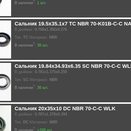
?
В наличии
:
1 шт.
Сальник 19.5x35.1x7 TC NBR 70-K01B-C-C N
В дюймах:
0.768x1.382x0.276
Тип:
TC
Материал:
NBR
?
В наличии
:
30 шт.
Сальник 19.84x34.93x6.35 SC NBR 70-C-C W
В дюймах:
0.781x1.375x0.250
Тип:
SC
Материал:
NBR
?
В наличии
:
30 шт.
Сальник 20x35x10 DC NBR 70-C-C WLK
В дюймах:
0.787x1.378x0.394
Тип:
DC
Материал:
NBR
?
В наличии
:
>100 шт.