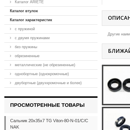
Каталог ARIETE
Каталог втулок
ОПИСА
Каталог характеристик
с пружиной
Другие наиме
с двумя пружинами
без пружины
БЛИЖА
обрезиненные
металлические (не обрезиненные)
однобортные (однокромочные)
двубортные (двухкромочные и более)
ПРОСМОТРЕННЫЕ ТОВАРЫ
Сальник 20x35x7 TG Viton-80-N-01/C/C
NAK