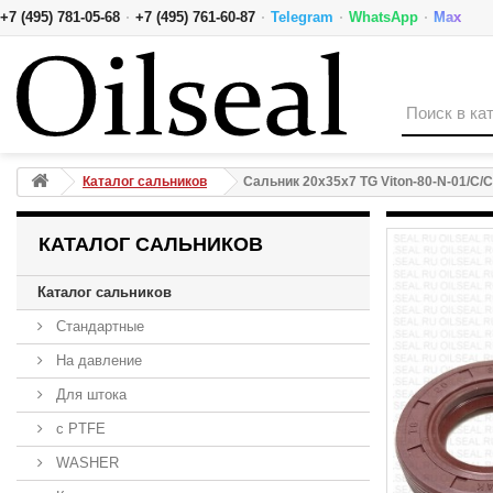
·
·
·
·
+7 (495) 781-05-68
+7 (495) 761-60-87
Telegram
WhatsApp
Max
Сальник 20x35x7 TG Viton-80-N-01/C/C NAK
Каталог сальников
Сальник 20x35x7 TG Viton-80-N-01/C/
КАТАЛОГ САЛЬНИКОВ
Каталог сальников
Стандартные
На давление
Для штока
с PTFE
WASHER