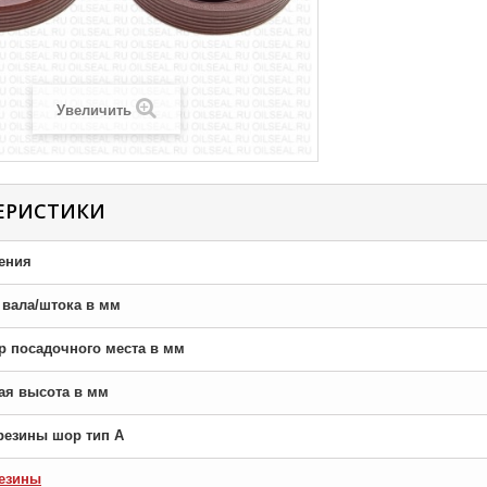
Увеличить
ЕРИСТИКИ
ения
р вала/штока в мм
тр посадочного места в мм
ная высота в мм
резины шор тип A
езины