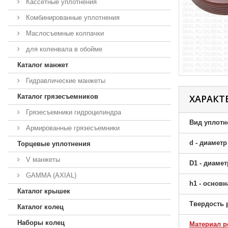
Кассетные уплотнения
Комбинированные уплотнения
Маслосъемные колпачки
для коленвала в обойме
Каталог манжет
Гидравлические манжеты
Каталог грязесъемников
ХАРАКТ
Грязесъемники гидроцилиндра
Вид уплотн
Армированные грязесъемники
d - диамет
Торцевые уплотнения
V манжеты
D1 - диаме
GAMMA (AXIAL)
h1 - основ
Каталог крышек
Твердость 
Каталог колец
Наборы колец
Материал р