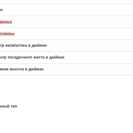
си
аркаса
пружины
етр вала/штока в дюймах
аметр посадочного места в дюймах
новная высота в дюймах
вный тип