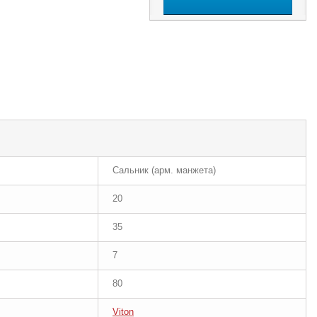
Сальник (арм. манжета)
20
35
7
80
Viton