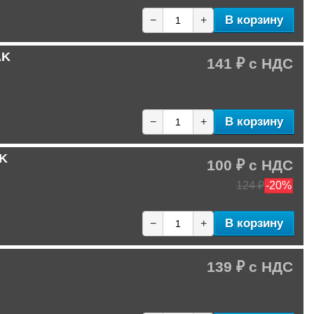
В корзину
−
+
AK
141 ₽
В корзину
−
+
LK
100 ₽
124 ₽
-20%
В корзину
−
+
139 ₽