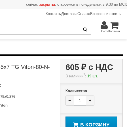
сейчас
закрыты
, откроемся в понедельник в 9:30 по МСК
Контакты
Доставка
Оплата
Вопросы и ответы
605 ₽
−
+
В корзину
Войти
Корзина
605 ₽
с НДС
5x7 TG Viton-80-N-
?
В наличии
:
19 шт.
K
Количество
378x0.276
−
+
Viton
В КОРЗИНУ