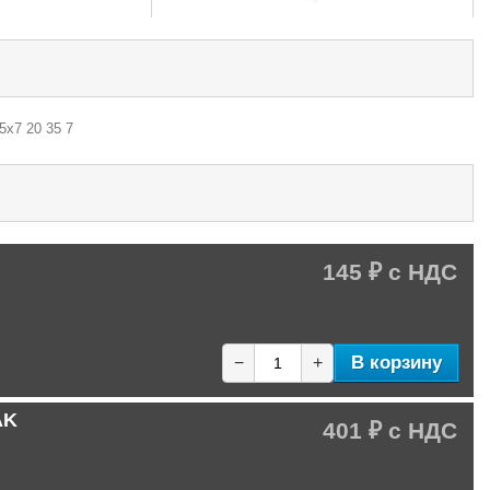
5х7 20 35 7
145 ₽
В корзину
−
+
AK
401 ₽