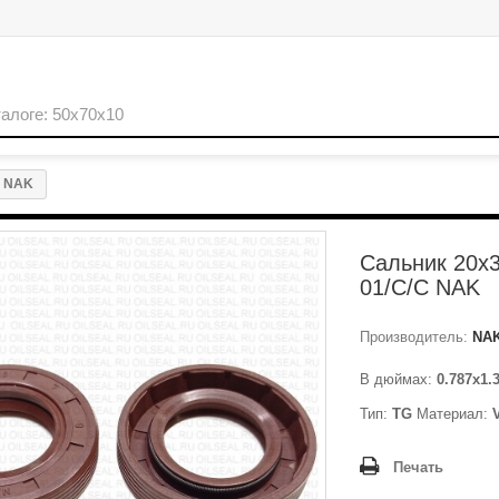
C NAK
Сальник 20x3
01/C/C NAK
Производитель:
NA
В дюймах:
0.787x1.
Тип:
TG
Материал:
Печать