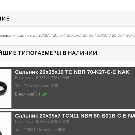
НИЕ
нования сальника : 20*35*7 20-35-7 20х35х7 20 35 7 20*35*7 20-35-7 20х3
ЙШИЕ ТИПОРАЗМЕРЫ В НАЛИЧИИ
Сальник 20x35x10 TC NBR 70-K27-C-C NAK
В дюймах:
0.787x1.378x0.394
Тип:
TC
Материал:
NBR
?
В наличии
:
1 шт.
Сальник 20x35x7 TCN11 NBR 80-B01B-C-E N
В дюймах:
0.787x1.378x0.276
Тип:
TCN11
Материал:
NBR