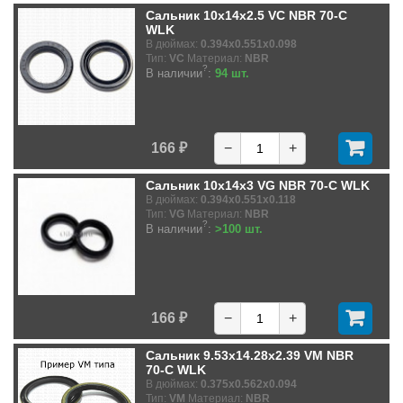
Сальник 10x14x2.5 VC NBR 70-C
WLK
В дюймах:
0.394x0.551x0.098
Тип:
VC
Материал:
NBR
?
В наличии
:
94 шт.
166 ₽
−
+
Сальник 10x14x3 VG NBR 70-C WLK
В дюймах:
0.394x0.551x0.118
Тип:
VG
Материал:
NBR
?
В наличии
:
>100 шт.
166 ₽
−
+
Сальник 9.53x14.28x2.39 VM NBR
70-C WLK
В дюймах:
0.375x0.562x0.094
Тип:
VM
Материал:
NBR