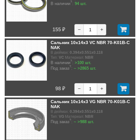
?
В наличии
:
94 шт.
155 ₽
−
+
Сальник 10x14x3 VC NBR 70-K01B-C
NAK
В дюймах:
0.394x0.551x0.118
Тип:
VC
Материал:
NBR
?
В наличии
:
>100 шт.
?
Под заказ
:
~ >2865 шт.
98 ₽
−
+
Сальник 10x14x3 VG NBR 70-K01B-C
NAK
В дюймах:
0.394x0.551x0.118
Тип:
VG
Материал:
NBR
?
Под заказ
:
~ >988 шт.