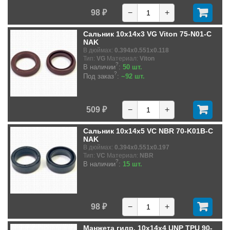
98 ₽
−
+
Сальник 10x14x3 VG Viton 75-N01-C
NAK
В дюймах:
0.394x0.551x0.118
Тип:
VG
Материал:
Viton
?
В наличии
:
50 шт.
?
Под заказ
:
~92 шт.
509 ₽
−
+
Сальник 10x14x5 VC NBR 70-K01B-C
NAK
В дюймах:
0.394x0.551x0.197
Тип:
VC
Материал:
NBR
?
В наличии
:
15 шт.
98 ₽
−
+
Манжета гидр. 10x14x4 UNP TPU 90-