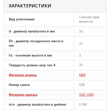
ХАРАКТЕРИСТИКИ
Сальник (арм.
Вид уплотнения
манжета)
d - диаметр вала/штока в мм
10
D1 - диаметр посадочного места в
14
мм
h1 - основная высота в мм
3
Твердость резины шор тип A
70
Материал резины
NBR
Номер смеси
01B
Материал каркаса
SAE 1008
d-in - диаметр вала/штока в дюймах
0.394