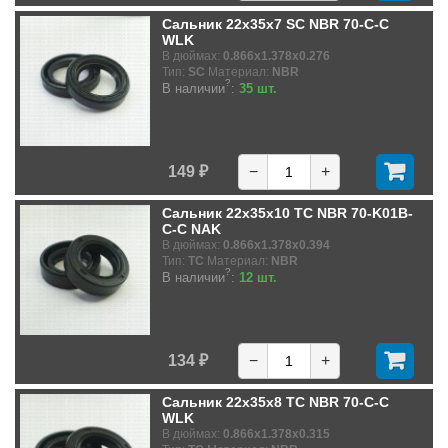
Сальник 22x35x7 SC NBR 70-C-C
WLK
В дюймах:
0.866x1.378x0.276
Тип:
SC
Материал:
NBR
?
В наличии
:
35 шт.
149 ₽
−
+
Сальник 22x35x10 TC NBR 70-K01B-
C-C NAK
В дюймах:
0.866x1.378x0.394
Тип:
TC
Материал:
NBR
?
В наличии
:
12 шт.
134 ₽
−
+
Сальник 22x35x8 TC NBR 70-C-C
WLK
В дюймах:
0.866x1.378x0.315