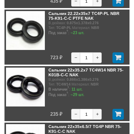
435 ₽
−
+
Сальник 22.22x35x7 TC4P-PL NBR
75-K91-C-C PTFE NAK
В дюймах:
0.875x1.378x0.276
Тип:
TC4P-PL
Материал:
NBR
?
Под заказ
:
~23 шт.
723 ₽
−
+
Сальник 22x35.2x7 TC4W14 NBR 75-
K01B-C-C NAK
В дюймах:
0.866x1.386x0.276
Тип:
TC4W14
Материал:
NBR
?
В наличии
:
11 шт.
?
Под заказ
:
~29 шт.
235 ₽
−
+
Сальник 22x35x6.5/7 TG4P NBR 75-
K91-C-C NAK