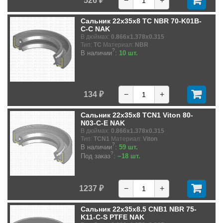
526 ₽
−
+
Сальник 22x35x8 TC NBR 70-K01B-
C-C NAK
В дюймах:
0.866x1.378x0.315
Тип:
TC
Материал:
NBR
?
В наличии
:
10 шт.
134 ₽
−
+
Сальник 22x35x8 TCN1 Viton 80-
N03-C-E NAK
В дюймах:
0.866x1.378x0.315
Тип:
TCN1
Материал:
Viton
?
В наличии
:
59 шт.
?
Под заказ
:
~18 шт.
1237 ₽
−
+
Сальник 22x35x8.5 CNB1 NBR 75-
K11-C-S PTFE NAK