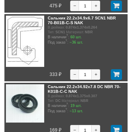
475 ₽
−
+
Сальник 22.2x34.9x6.7 SCN1 NBR
70-B01B-C-S NAK
В дюймах:
0.874x1.374x0.264
Тип:
SCN1
Материал:
NBR
?
В наличии
:
60 шт.
?
Под заказ
:
~36 шт.
333 ₽
−
+
Сальник 22.2x34.92x7.8 DC NBR 70-
K01B-C-C NAK
В дюймах:
0.874x1.375x0.307
Тип:
DC
Материал:
NBR
?
В наличии
:
19 шт.
?
Под заказ
:
~13 шт.
169 ₽
−
+