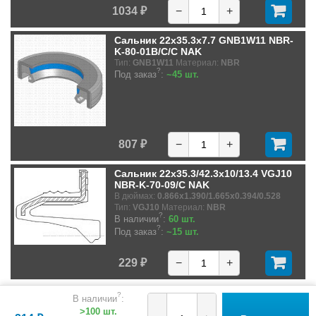
1034 ₽
−
+
Сальник 22x35.3x7.7 GNB1W11 NBR-
K-80-01B/C/C NAK
Тип:
GNB1W11
Материал:
NBR
?
Под заказ
:
~45 шт.
807 ₽
−
+
Сальник 22x35.3/42.3x10/13.4 VGJ10
NBR-K-70-09/C NAK
В дюймах:
0.866x1.390/1.665x0.394/0.528
Тип:
VGJ10
Материал:
NBR
?
В наличии
:
60 шт.
?
Под заказ
:
~15 шт.
229 ₽
−
+
?
В наличии
:
>100 шт.