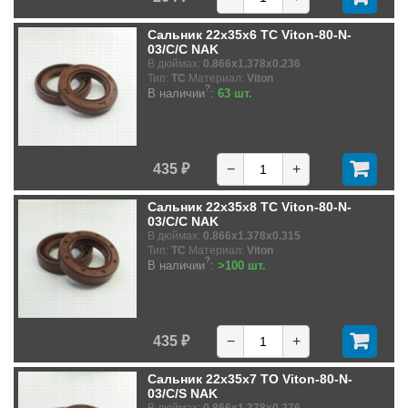
Сальник 22x35x6 TC Viton-80-N-
03/C/C NAK
В дюймах:
0.866x1.378x0.236
Тип:
TC
Материал:
Viton
?
В наличии
:
63 шт.
435 ₽
−
+
Сальник 22x35x8 TC Viton-80-N-
03/C/C NAK
В дюймах:
0.866x1.378x0.315
Тип:
TC
Материал:
Viton
?
В наличии
:
>100 шт.
435 ₽
−
+
Сальник 22x35x7 TO Viton-80-N-
03/C/S NAK
В дюймах:
0.866x1.378x0.276