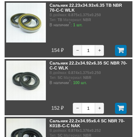
Сальник 22.23x34.93x6.35 TB NBR
70-C-C WLK
В дюймах:
0.875x1.375x0.250
Тип:
TB
Материал:
NBR
?
В наличии
:
1 шт.
154 ₽
−
+
Сальник 22.2x34.92x6.35 SC NBR 70-
C-C WLK
В дюймах:
0.874x1.375x0.250
Тип:
SC
Материал:
NBR
?
В наличии
:
100 шт.
152 ₽
−
+
Сальник 22.2x34.95x6.4 SC NBR 70-
K01B-C-C NAK
В дюймах:
0.874x1.376x0.252
Тип:
SC
Материал:
NBR