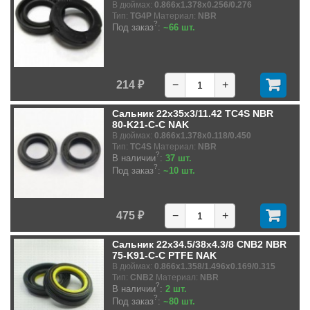
В дюймах:
0.866x1.378x0.256/0.276
Тип:
TG4P
Материал:
NBR
?
Под заказ
:
~66 шт.
214 ₽
−
+
Сальник 22x35x3/11.42 TC4S NBR
80-K21-C-C NAK
В дюймах:
0.866x1.378x0.118/0.450
Тип:
TC4S
Материал:
NBR
?
В наличии
:
37 шт.
?
Под заказ
:
~10 шт.
475 ₽
−
+
Сальник 22x34.5/38x4.3/8 CNB2 NBR
75-K91-C-C PTFE NAK
В дюймах:
0.866x1.358/1.496x0.169/0.315
Тип:
CNB2
Материал:
NBR
?
В наличии
:
2 шт.
?
Под заказ
:
~80 шт.