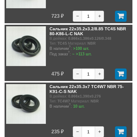
723 ₽
−
+
Сальник 22x35.2x3.2/8.85 TC4S NBR
80-K86-L-C NAK
В дюймах:
0.866x1.386x0.126/0.348
Тип:
TC4S
Материал:
NBR
?
В наличии
:
>100 шт.
?
Под заказ
:
~ >113 шт.
475 ₽
−
+
Сальник 22x35.3x7 TC4W7 NBR 75-
K91-C-S NAK
В дюймах:
0.866x1.390x0.276
Тип:
TC4W7
Материал:
NBR
?
В наличии
:
10 шт.
235 ₽
−
+