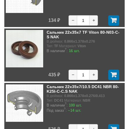
134 ₽
−
+
Сальник 22x35x7 TF Viton 80-N03-C-
S NAK
В дюймах:
0.866x1.378x0.276
Тип:
TF
Материал:
Viton
?
В наличии
:
16 шт.
435 ₽
−
+
Сальник 22x35x7/10.5 DC41 NBR 80-
K25I-C-C.S NAK
В дюймах:
0.866x1.378x0.276/0.413
Тип:
DC41
Материал:
NBR
?
В наличии
:
100 шт.
?
Под заказ
:
~14 шт.