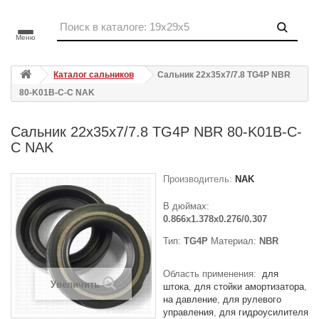
Меню
Каталог сальников
Сальник 22x35x7/7.8 TG4P NBR
80-K01B-C-C NAK
Сальник 22x35x7/7.8 TG4P NBR 80-K01B-C-
C NAK
Производитель:
NAK
В дюймах:
0.866x1.378x0.276/0.307
Тип:
TG4P
Материал:
NBR
Область применения:
для
Увеличить
штока
для стойки амортизатора
на давление
для рулевого
управления
для гидроусилителя