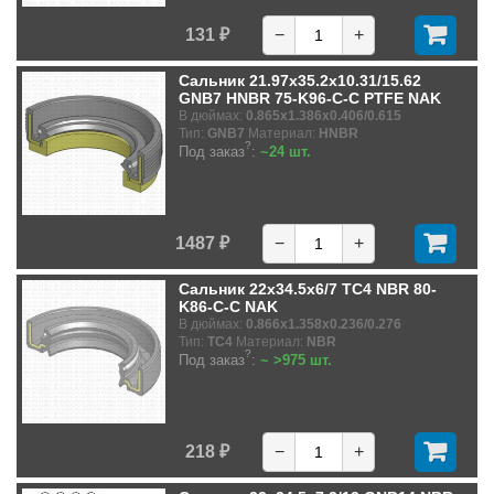
131 ₽
−
+
Сальник 21.97x35.2x10.31/15.62
GNB7 HNBR 75-K96-C-C PTFE NAK
В дюймах:
0.865x1.386x0.406/0.615
Тип:
GNB7
Материал:
HNBR
?
Под заказ
:
~24 шт.
1487 ₽
−
+
Сальник 22x34.5x6/7 TC4 NBR 80-
K86-C-C NAK
В дюймах:
0.866x1.358x0.236/0.276
Тип:
TC4
Материал:
NBR
?
Под заказ
:
~ >975 шт.
218 ₽
−
+