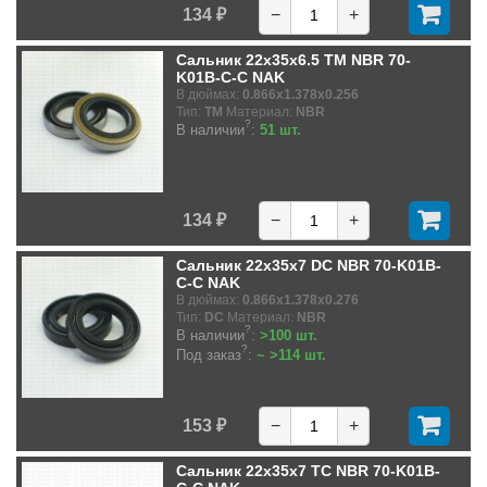
134 ₽
−
+
Сальник 22x35x6.5 TM NBR 70-
K01B-C-C NAK
В дюймах:
0.866x1.378x0.256
Тип:
TM
Материал:
NBR
?
В наличии
:
51 шт.
134 ₽
−
+
Сальник 22x35x7 DC NBR 70-K01B-
C-C NAK
В дюймах:
0.866x1.378x0.276
Тип:
DC
Материал:
NBR
?
В наличии
:
>100 шт.
?
Под заказ
:
~ >114 шт.
153 ₽
−
+
Сальник 22x35x7 TC NBR 70-K01B-