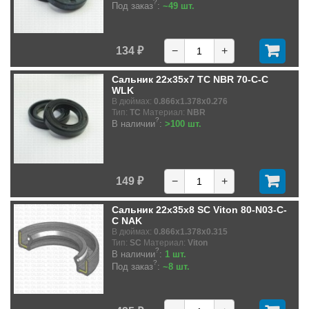
?
Под заказ
:
~49 шт.
134 ₽
−
+
Сальник 22x35x7 TC NBR 70-C-C
WLK
В дюймах:
0.866x1.378x0.276
Тип:
TC
Материал:
NBR
?
В наличии
:
>100 шт.
149 ₽
−
+
Сальник 22x35x8 SC Viton 80-N03-C-
C NAK
В дюймах:
0.866x1.378x0.315
Тип:
SC
Материал:
Viton
?
В наличии
:
1 шт.
?
Под заказ
:
~8 шт.