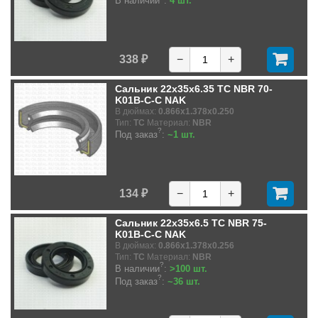
В наличии
:
4 шт.
338 ₽
−
+
Сальник 22x35x6.35 TC NBR 70-
K01B-C-C NAK
В дюймах:
0.866x1.378x0.250
Тип:
TC
Материал:
NBR
?
Под заказ
:
~1 шт.
134 ₽
−
+
Сальник 22x35x6.5 TC NBR 75-
K01B-C-C NAK
В дюймах:
0.866x1.378x0.256
Тип:
TC
Материал:
NBR
?
В наличии
:
>100 шт.
?
Под заказ
:
~36 шт.