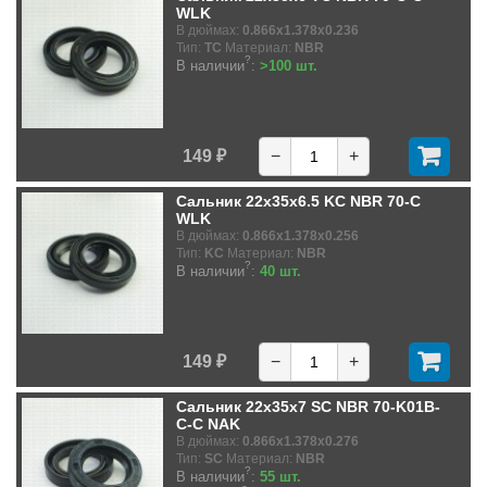
WLK
В дюймах:
0.866x1.378x0.236
Тип:
TC
Материал:
NBR
?
В наличии
:
>100 шт.
149 ₽
−
+
Сальник 22x35x6.5 KC NBR 70-C
WLK
В дюймах:
0.866x1.378x0.256
Тип:
KC
Материал:
NBR
?
В наличии
:
40 шт.
149 ₽
−
+
Сальник 22x35x7 SC NBR 70-K01B-
C-C NAK
В дюймах:
0.866x1.378x0.276
Тип:
SC
Материал:
NBR
?
В наличии
:
55 шт.