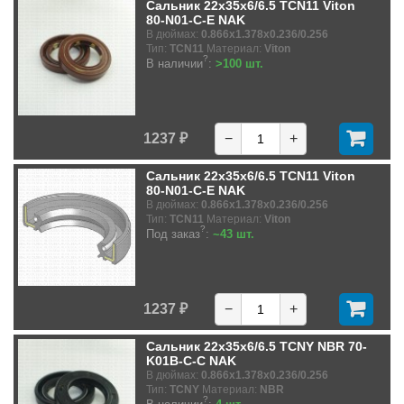
Сальник 22x35x6/6.5 TCN11 Viton
80-N01-C-E NAK
В дюймах:
0.866x1.378x0.236/0.256
Тип:
TCN11
Материал:
Viton
?
В наличии
:
>100 шт.
1237 ₽
−
+
Сальник 22x35x6/6.5 TCN11 Viton
80-N01-C-E NAK
В дюймах:
0.866x1.378x0.236/0.256
Тип:
TCN11
Материал:
Viton
?
Под заказ
:
~43 шт.
1237 ₽
−
+
Сальник 22x35x6/6.5 TCNY NBR 70-
K01B-C-C NAK
В дюймах:
0.866x1.378x0.236/0.256
Тип:
TCNY
Материал:
NBR
?