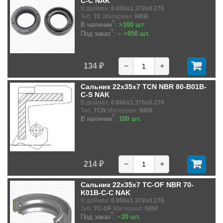
C-C NAK
В дюймах:
0.866x1.378x0.276
Тип:
TC
Материал:
NBR
?
В наличии
:
>100 шт.
?
Под заказ
:
~ >850 шт.
134 ₽
−
+
Сальник 22x35x7 TCN NBR 80-B01B-
C-S NAK
В дюймах:
0.866x1.378x0.276
Тип:
TCN
Материал:
NBR
?
В наличии
:
100 шт.
214 ₽
−
+
Сальник 22x35x7 TC-OF NBR 70-
K01B-C-C NAK
В дюймах:
0.866x1.378x0.276
Тип:
TC-OF
Материал:
NBR
?
Под заказ
:
~20 шт.