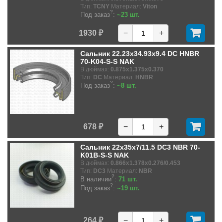
Тип:
TCNY
Материал:
Viton
?
Под заказ
:
~23 шт.
1930 ₽
−
+
Сальник 22.23x34.93x9.4 DC HNBR
70-K04-S-S NAK
В дюймах:
0.875x1.375x0.370
Тип:
DC
Материал:
HNBR
?
Под заказ
:
~8 шт.
678 ₽
−
+
Сальник 22x35x7/11.5 DC3 NBR 70-
K01B-S-S NAK
В дюймах:
0.866x1.378x0.276/0.453
Тип:
DC3
Материал:
NBR
?
В наличии
:
71 шт.
?
Под заказ
:
~19 шт.
264 ₽
−
+