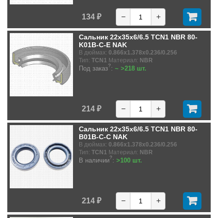
134 ₽
−
+
Сальник 22x35x6/6.5 TCN1 NBR 80-
K01B-C-E NAK
В дюймах:
0.866x1.378x0.236/0.256
Тип:
TCN1
Материал:
NBR
?
Под заказ
:
~ >218 шт.
214 ₽
−
+
Сальник 22x35x6/6.5 TCN1 NBR 80-
B01B-C-C NAK
В дюймах:
0.866x1.378x0.236/0.256
Тип:
TCN1
Материал:
NBR
?
В наличии
:
>100 шт.
214 ₽
−
+