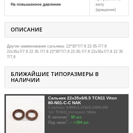
На повышенное давление
валу
(вращение)
ОПИСАНИЕ
Другие наименования сальника: 22*35*7/7.8 22-35-7/7.8
22х35х7/7.8 22 35 7/7.8 22*35*7/7,8 22-35-7/7,8 22х35х7/7,8 22 35
7/7,8
БЛИЖАЙШИЕ ТИПОРАЗМЕРЫ В
НАЛИЧИИ
Сальник 22x35x6/6.5 TCN11 Viton
80-N01-C-C NAK
В дюймах:
0.866x1.378x0.236/0.256
Тип:
TCN11
Материал:
Viton
?
В наличии
:
80 шт.
?
Под заказ
:
~ >304 шт.