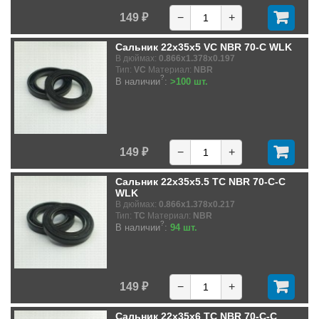
149 ₽
−
+
Сальник 22x35x5 VC NBR 70-C WLK
В дюймах:
0.866x1.378x0.197
Тип:
VC
Материал:
NBR
?
В наличии
:
>100 шт.
149 ₽
−
+
Сальник 22x35x5.5 TC NBR 70-C-C
WLK
В дюймах:
0.866x1.378x0.217
Тип:
TC
Материал:
NBR
?
В наличии
:
94 шт.
149 ₽
−
+
Сальник 22x35x6 TC NBR 70-C-C