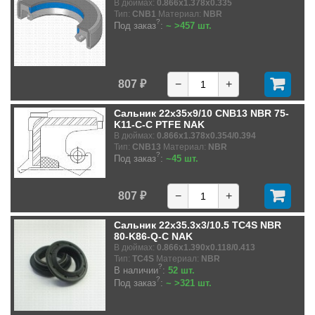
В дюймах:
0.866x1.378x0.335
Тип:
CNB1
Материал:
NBR
?
Под заказ
:
~ >457 шт.
807 ₽
−
+
Сальник 22x35x9/10 CNB13 NBR 75-
K11-C-C PTFE NAK
В дюймах:
0.866x1.378x0.354/0.394
Тип:
CNB13
Материал:
NBR
?
Под заказ
:
~45 шт.
807 ₽
−
+
Сальник 22x35.3x3/10.5 TC4S NBR
80-K86-Q-C NAK
В дюймах:
0.866x1.390x0.118/0.413
Тип:
TC4S
Материал:
NBR
?
В наличии
:
52 шт.
?
Под заказ
:
~ >321 шт.