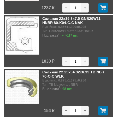
1237 ₽
−
+
Сальник 22x35.3x7.5 GNB20W11
HNBR 80-K04-C-C NAK
В дюймах:
0.866x1.390x0.295
Тип:
GNB20W11
Материал:
HNBR
?
Под заказ
:
~ >117 шт.
1030 ₽
−
+
Сальник 22.23x34.92x6.35 TB NBR
70-C-C WLK
В дюймах:
0.875x1.375x0.250
Тип:
TB
Материал:
NBR
?
В наличии
:
98 шт.
154 ₽
−
+