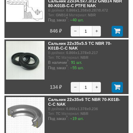
Сальник 22x34.5x7.3/12 GNB14 NBR
80-K01B-C-C PTFE NAK
В дюймах:
0.866x1.358x0.287/0.472
Тип:
GNB14
Материал:
NBR
?
Под заказ
:
~40 шт.
846 ₽
−
+
Сальник 22x35x5.5 TC NBR 70-
K01B-C-C NAK
В дюймах:
0.866x1.378x0.217
Тип:
TC
Материал:
NBR
?
В наличии
:
91 шт.
?
Под заказ
:
~55 шт.
134 ₽
−
+
Сальник 22x35x6 TC NBR 70-K01B-
C-C NAK
В дюймах:
0.866x1.378x0.236
Тип:
TC
Материал:
NBR
?
Под заказ
:
~19 шт.