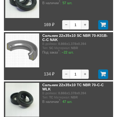
?
В наличии
:
57 шт.
169 ₽
−
+
Сальник 22x35x10 SC NBR 70-K01B-
C-C NAK
В дюймах:
0.866x1.378x0.394
Тип:
SC
Материал:
NBR
?
Под заказ
:
~22 шт.
134 ₽
−
+
Сальник 22x35x10 TC NBR 70-C-C
WLK
В дюймах:
0.866x1.378x0.394
Тип:
TC
Материал:
NBR
?
В наличии
:
47 шт.