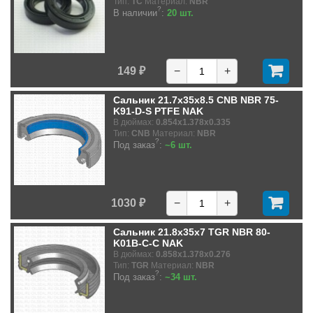
Тип:
TC
Материал:
NBR
?
В наличии
:
20 шт.
149 ₽
−
+
Сальник 21.7x35x8.5 CNB NBR 75-
K91-D-S PTFE NAK
В дюймах:
0.854x1.378x0.335
Тип:
CNB
Материал:
NBR
?
Под заказ
:
~6 шт.
1030 ₽
−
+
Сальник 21.8x35x7 TGR NBR 80-
K01B-C-C NAK
В дюймах:
0.858x1.378x0.276
Тип:
TGR
Материал:
NBR
?
Под заказ
:
~34 шт.