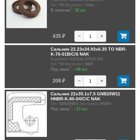
Тип:
TO
Материал:
Viton
?
В наличии
:
32 шт.
435 ₽
−
+
Сальник 22.23x34.93x6.35 TO NBR-
K-70-01B/C/S NAK
В дюймах:
0.875x1.375x0.250
Тип:
TO
Материал:
NBR
?
Под заказ
:
~40 шт.
208 ₽
−
+
Сальник 22x35.1x7.5 GNB20W11
HNBR-K-80-04/C/C NAK
Тип:
GNB20W11
Материал:
HNBR
?
Под заказ
:
~13 шт.