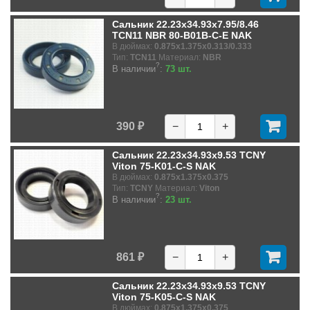
Сальник 22.23x34.93x7.95/8.46
TCN11 NBR 80-B01B-C-E NAK
В дюймах:
0.875x1.375x0.313/0.333
Тип:
TCN11
Материал:
NBR
?
В наличии
:
73 шт.
390 ₽
−
+
Сальник 22.23x34.93x9.53 TCNY
Viton 75-K01-C-S NAK
В дюймах:
0.875x1.375x0.375
Тип:
TCNY
Материал:
Viton
?
В наличии
:
23 шт.
861 ₽
−
+
Сальник 22.23x34.93x9.53 TCNY
Viton 75-K05-C-S NAK
В дюймах:
0.875x1.375x0.375