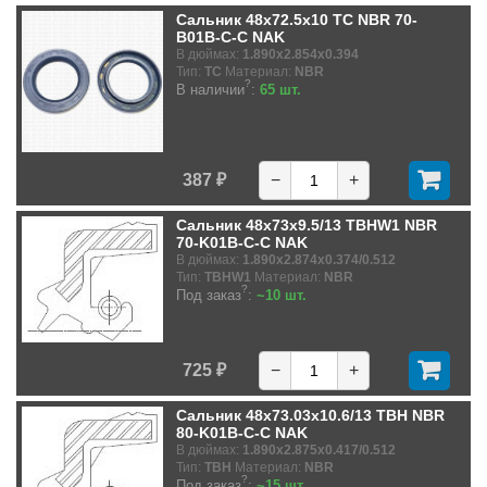
Сальник 48x72.5x10 TC NBR 70-
B01B-C-C NAK
В дюймах:
1.890x2.854x0.394
Тип:
TC
Материал:
NBR
?
В наличии
:
65 шт.
387 ₽
−
+
Сальник 48x73x9.5/13 TBHW1 NBR
70-K01B-C-C NAK
В дюймах:
1.890x2.874x0.374/0.512
Тип:
TBHW1
Материал:
NBR
?
Под заказ
:
~10 шт.
725 ₽
−
+
Сальник 48x73.03x10.6/13 TBH NBR
80-K01B-C-C NAK
В дюймах:
1.890x2.875x0.417/0.512
Тип:
TBH
Материал:
NBR
?
Под заказ
:
~15 шт.