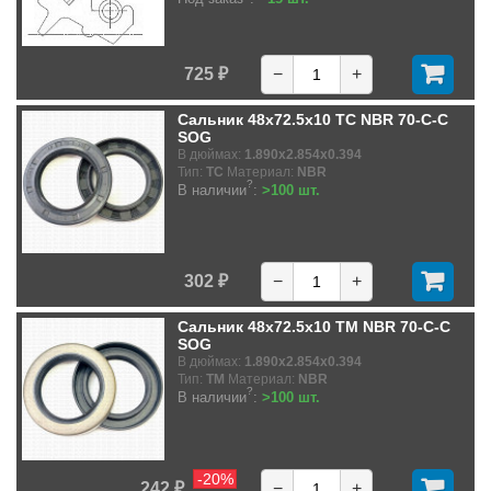
725 ₽
−
+
Сальник 48x72.5x10 TC NBR 70-C-C
SOG
В дюймах:
1.890x2.854x0.394
Тип:
TC
Материал:
NBR
?
В наличии
:
>100 шт.
302 ₽
−
+
Сальник 48x72.5x10 TM NBR 70-C-C
SOG
В дюймах:
1.890x2.854x0.394
Тип:
TM
Материал:
NBR
?
В наличии
:
>100 шт.
-20%
242 ₽
−
+