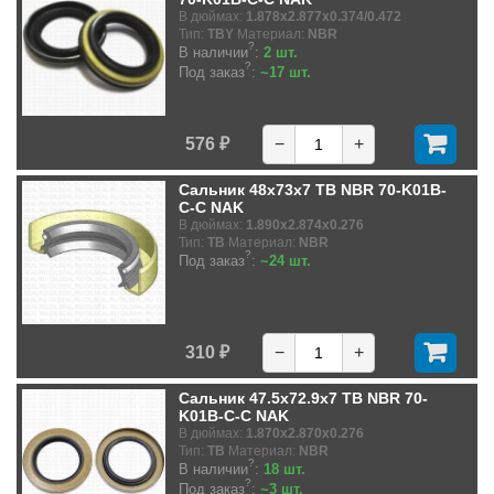
В дюймах:
1.878x2.877x0.374/0.472
Тип:
TBY
Материал:
NBR
?
В наличии
:
2 шт.
?
Под заказ
:
~17 шт.
576 ₽
−
+
Сальник 48x73x7 TB NBR 70-K01B-
C-C NAK
В дюймах:
1.890x2.874x0.276
Тип:
TB
Материал:
NBR
?
Под заказ
:
~24 шт.
310 ₽
−
+
Сальник 47.5x72.9x7 TB NBR 70-
K01B-C-C NAK
В дюймах:
1.870x2.870x0.276
Тип:
TB
Материал:
NBR
?
В наличии
:
18 шт.
?
Под заказ
:
~3 шт.