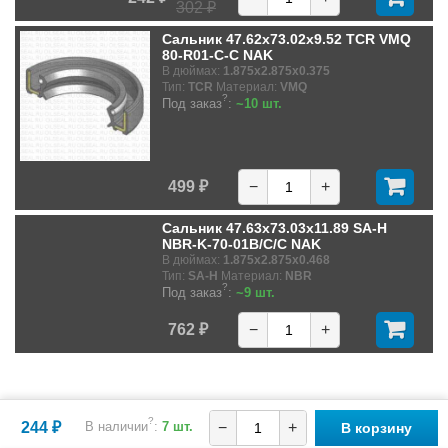
302 ₽
Сальник 47.62x73.02x9.52 TCR VMQ
80-R01-C-C NAK
В дюймах:
1.875x2.875x0.375
Тип:
TCR
Материал:
VMQ
?
Под заказ
:
~10 шт.
499 ₽
−
+
Сальник 47.63x73.03x11.89 SA-H
NBR-K-70-01B/C/C NAK
В дюймах:
1.875x2.875x0.468
Тип:
SA-H
Материал:
NBR
?
Под заказ
:
~9 шт.
762 ₽
−
+
?
244 ₽
В наличии
:
7 шт.
−
+
В корзину