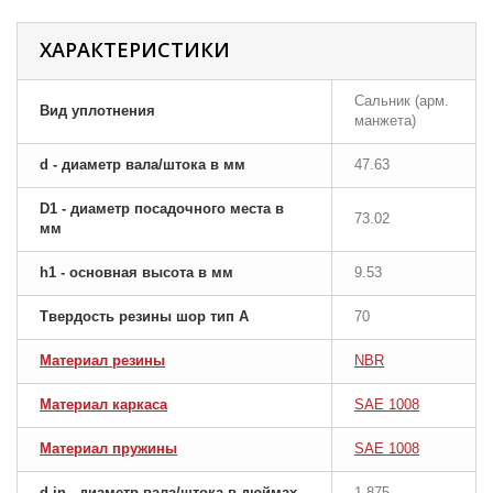
ХАРАКТЕРИСТИКИ
Сальник (арм.
Вид уплотнения
манжета)
d - диаметр вала/штока в мм
47.63
D1 - диаметр посадочного места в
73.02
мм
h1 - основная высота в мм
9.53
Твердость резины шор тип A
70
Материал резины
NBR
Материал каркаса
SAE 1008
Материал пружины
SAE 1008
d-in - диаметр вала/штока в дюймах
1.875