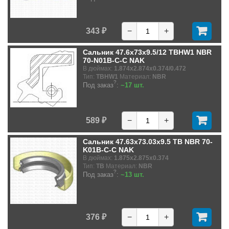
343 ₽
−
+
Сальник 47.6x73x9.5/12 TBHW1 NBR
70-N01B-C-C NAK
В дюймах:
1.874x2.874x0.374/0.472
Тип:
TBHW1
Материал:
NBR
?
Под заказ
:
~17 шт.
589 ₽
−
+
Сальник 47.63x73.03x9.5 TB NBR 70-
K01B-C-C NAK
В дюймах:
1.875x2.875x0.374
Тип:
TB
Материал:
NBR
?
Под заказ
:
~13 шт.
376 ₽
−
+