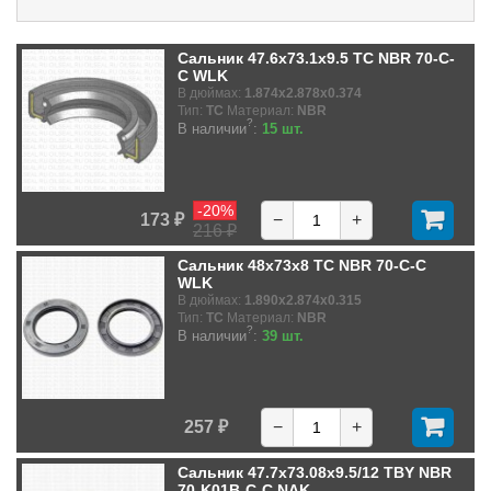
Сальник 47.6x73.1x9.5 TC NBR 70-C-
C WLK
В дюймах:
1.874x2.878x0.374
Тип:
TC
Материал:
NBR
?
В наличии
:
15 шт.
-20%
173 ₽
−
+
216 ₽
Сальник 48x73x8 TC NBR 70-C-C
WLK
В дюймах:
1.890x2.874x0.315
Тип:
TC
Материал:
NBR
?
В наличии
:
39 шт.
257 ₽
−
+
Сальник 47.7x73.08x9.5/12 TBY NBR
70-K01B-C-C NAK