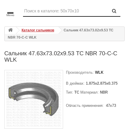
Меню
Каталог сальников
Сальник 47.63x73.02x9.53 TC
NBR 70-C-C WLK
Сальник 47.63x73.02x9.53 TC NBR 70-C-C
WLK
Производитель:
WLK
В дюймах:
1.875x2.875x0.375
Тип:
TC
Материал:
NBR
Область применения:
47x73