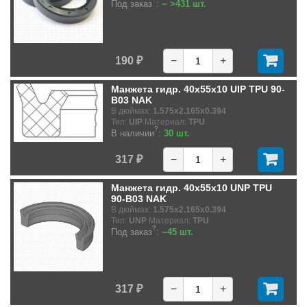
Под заказ
:
~ >431 шт.
190 ₽
−
+
Манжета гидр. 40x55x10 UIP TPU 90-
B03 NAK
В дюймах:
1.575x2.165x0.394
Тип:
UIP
Материал:
TPU
?
В наличии
:
30 шт.
317 ₽
−
+
Манжета гидр. 40x55x10 UNP TPU
90-B03 NAK
В дюймах:
1.575x2.165x0.394
Тип:
UNP
Материал:
TPU
?
Под заказ
:
~45 шт.
317 ₽
−
+