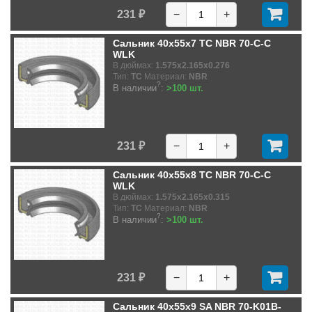
231 ₽
−
+
Сальник 40x55x7 TC NBR 70-C-C
WLK
В дюймах:
1.575x2.165x0.276
Тип:
TC
Материал:
NBR
?
В наличии
:
>100 шт.
231 ₽
−
+
Сальник 40x55x8 TC NBR 70-C-C
WLK
В дюймах:
1.575x2.165x0.315
Тип:
TC
Материал:
NBR
?
В наличии
:
>100 шт.
231 ₽
−
+
Сальник 40x55x9 SA NBR 70-K01B-