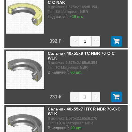
C-C NAK
В дюймах:
1.575x2.165x0.354
Тип:
SA
Материал:
NBR
?
Под заказ
:
~10 шт.
392 ₽
−
+
Сальник 40x55x9 TC NBR 70-C-C
WLK
В дюймах:
1.575x2.165x0.354
Тип:
TC
Материал:
NBR
?
В наличии
:
60 шт.
231 ₽
−
+
Сальник 40x55x7 HTCR NBR 70-C-C
WLK
В дюймах:
1.575x2.165x0.276
Тип:
HTCR
Материал:
NBR
?
В наличии
:
20 шт.