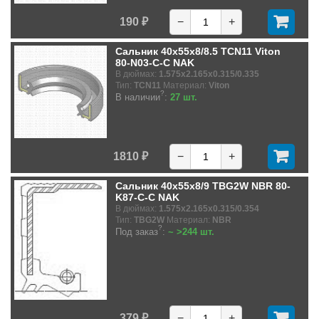
190 ₽
−
+
Сальник 40x55x8/8.5 TCN11 Viton
80-N03-C-C NAK
В дюймах:
1.575x2.165x0.315/0.335
Тип:
TCN11
Материал:
Viton
?
В наличии
:
27 шт.
1810 ₽
−
+
Сальник 40x55x8/9 TBG2W NBR 80-
K87-C-C NAK
В дюймах:
1.575x2.165x0.315/0.354
Тип:
TBG2W
Материал:
NBR
?
Под заказ
:
~ >244 шт.
379 ₽
−
+