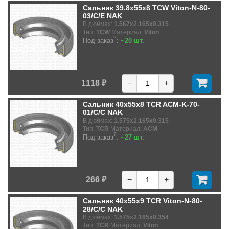
Сальник 39.8x55x8 TCW Viton-N-80-
03/C/E NAK
В дюймах:
1.567x2.165x0.315
Тип:
TCW
Материал:
Viton
?
Под заказ
:
~20 шт.
1118 ₽
−
+
Сальник 40x55x8 TCR ACM-K-70-
01/C/C NAK
В дюймах:
1.575x2.165x0.315
Тип:
TCR
Материал:
ACM
?
Под заказ
:
~27 шт.
266 ₽
−
+
Сальник 40x55x9 TCR Viton-N-80-
28/C/C NAK
В дюймах:
1.575x2.165x0.354
Тип:
TCR
Материал:
Viton