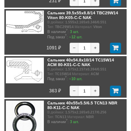
231 ₽
−
+
Сальник 39.5x55x8.8/14 TBC29W14
Viton 80-K05-C-C NAK
В дюймах:
1.555x2.165x0.346/0.551
Тип:
TBC29W14
Материал:
Viton
?
В наличии
:
3 шт.
?
Под заказ
:
~12 шт.
1091 ₽
−
+
Сальник 40x54.8x10/14 TC15W14
ACM 80-K01-C-C NAK
В дюймах:
1.575x2.157x0.394/0.551
Тип:
TC15W14
Материал:
ACM
?
Под заказ
:
~10 шт.
363 ₽
−
+
Сальник 40x55x5.5/6.5 TCN13 NBR
80-K11-C-C NAK
В дюймах:
1.575x2.165x0.217/0.256
Тип:
TCN13
Материал:
NBR
?
В наличии
:
3 шт.