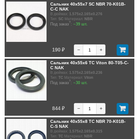
Сальник 40x55x7 SC NBR 70-K01B-
C-C NAK
В дюймах:
1.575x2.165x0.276
Тип:
SC
Материал:
NBR
?
Под заказ
:
~39 шт.
190 ₽
−
+
Сальник 40x55x6 TC Viton 80-T05-C-
C NAK
В дюймах:
1.575x2.165x0.236
Тип:
TC
Материал:
Viton
?
Под заказ
:
~30 шт.
844 ₽
−
+
Сальник 40x55x8 TC NBR 70-K01B-
C-S NAK
В дюймах:
1.575x2.165x0.315
Тип:
TC
Материал:
NBR