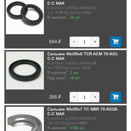
C-C NAK
В дюймах:
1.575x2.165x0.315
Тип:
TCW
Материал:
Viton
?
В наличии
:
15 шт.
844 ₽
−
+
Сальник 40x55x6 TCR ACM 70-K01-
C-C NAK
В дюймах:
1.575x2.165x0.236
Тип:
TCR
Материал:
ACM
?
В наличии
:
1 шт.
?
Под заказ
:
~8 шт.
266 ₽
−
+
Сальник 40x55x7 TC NBR 70-K01B-
C-C NAK
В дюймах:
1.575x2.165x0.276
Тип:
TC
Материал:
NBR
?
В наличии
:
>100 шт.