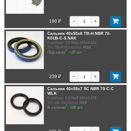
190 ₽
−
+
Сальник 40x55x8 TB-H NBR 70-
K01B-C-S NAK
В дюймах:
1.575x2.165x0.315
Тип:
TB-H
Материал:
NBR
?
Под заказ
:
~20 шт.
239 ₽
−
+
Сальник 40x55x7 SC NBR 70-C-C
WLK
В дюймах:
1.575x2.165x0.276
Тип:
SC
Материал:
NBR
?
В наличии
:
100 шт.