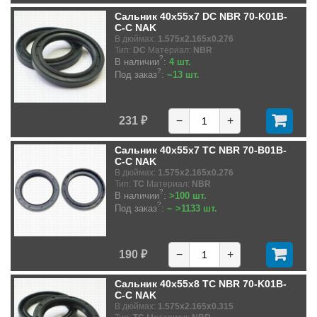
Сальник 40x55x7 DC NBR 70-K01B-
C-C NAK
В дюймах:
1.575x2.165x0.276
Тип:
DC
Материал:
NBR
?
В наличии
:
4 шт.
?
Под заказ
:
~13 шт.
231 ₽
−
+
Сальник 40x55x7 TC NBR 70-B01B-
C-C NAK
В дюймах:
1.575x2.165x0.276
Тип:
TC
Материал:
NBR
?
В наличии
:
>100 шт.
?
Под заказ
:
~ >1133 шт.
190 ₽
−
+
Сальник 40x55x8 TC NBR 70-K01B-
C-C NAK
В дюймах:
1.575x2.165x0.315