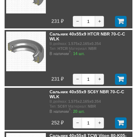
231 ₽
−
+
Сальник 40x55x9 HTCR NBR 70-C-C
WLK
В дюймах:
1.575x2.165x0.354
Тип:
HTCR
Материал:
NBR
?
В наличии
:
14 шт.
231 ₽
−
+
Сальник 40x55x9 SC6Y NBR 70-C-C
WLK
В дюймах:
1.575x2.165x0.354
Тип:
SC6Y
Материал:
NBR
?
В наличии
:
20 шт.
252 ₽
−
+
Сальник 40x55x8 TCW Viton 80-K05-