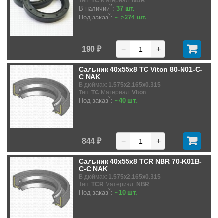
Тип:
TC
Материал:
NBR
?
В наличии
:
37 шт.
?
Под заказ
:
~ >274 шт.
190 ₽
−
+
Сальник 40x55x8 TC Viton 80-N01-C-
C NAK
В дюймах:
1.575x2.165x0.315
Тип:
TC
Материал:
Viton
?
Под заказ
:
~40 шт.
844 ₽
−
+
Сальник 40x55x8 TCR NBR 70-K01B-
C-C NAK
В дюймах:
1.575x2.165x0.315
Тип:
TCR
Материал:
NBR
?
Под заказ
:
~10 шт.