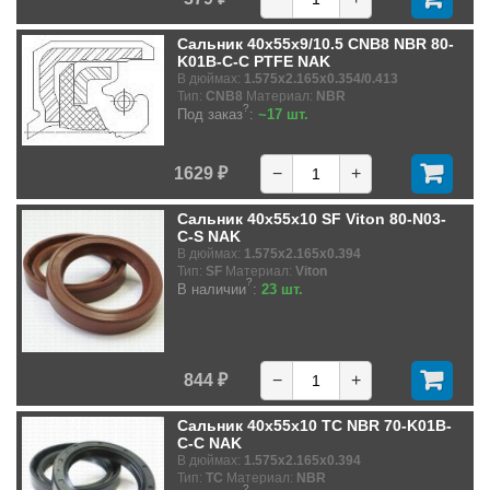
Сальник 40x55x9/10.5 CNB8 NBR 80-
K01B-C-C PTFE NAK
В дюймах:
1.575x2.165x0.354/0.413
Тип:
CNB8
Материал:
NBR
?
Под заказ
:
~17 шт.
1629 ₽
−
+
Сальник 40x55x10 SF Viton 80-N03-
C-S NAK
В дюймах:
1.575x2.165x0.394
Тип:
SF
Материал:
Viton
?
В наличии
:
23 шт.
844 ₽
−
+
Сальник 40x55x10 TC NBR 70-K01B-
C-C NAK
В дюймах:
1.575x2.165x0.394
Тип:
TC
Материал:
NBR
?