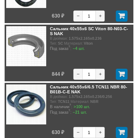
630 ₽
−
+
Сальник 40x55x6 SC Viton 80-N03-C-
S NAK
В дюймах:
1.575x2.165x0.236
Тип:
SC
Материал:
Viton
?
Под заказ
:
~4 шт.
844 ₽
−
+
Сальник 40x55x6/6.5 TCN11 NBR 80-
B01B-C-E NAK
В дюймах:
1.575x2.165x0.236/0.256
Тип:
TCN11
Материал:
NBR
?
В наличии
:
>100 шт.
?
Под заказ
:
~21 шт.
630 ₽
−
+