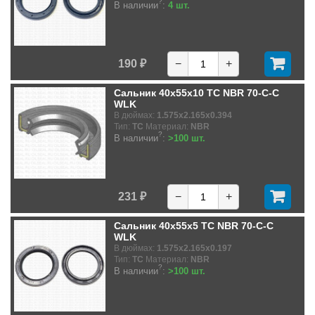
?
В наличии
:
4 шт.
190 ₽
−
+
Сальник 40x55x10 TC NBR 70-C-C
WLK
В дюймах:
1.575x2.165x0.394
Тип:
TC
Материал:
NBR
?
В наличии
:
>100 шт.
231 ₽
−
+
Сальник 40x55x5 TC NBR 70-C-C
WLK
В дюймах:
1.575x2.165x0.197
Тип:
TC
Материал:
NBR
?
В наличии
:
>100 шт.