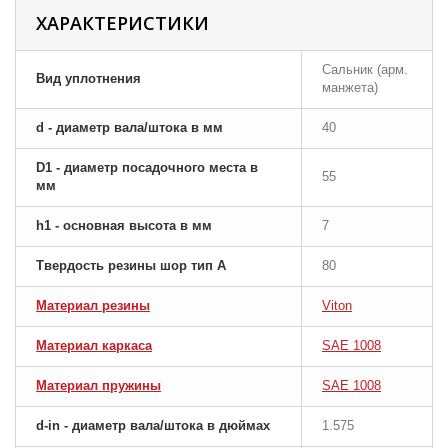
ХАРАКТЕРИСТИКИ
Сальник (арм.
Вид уплотнения
манжета)
d - диаметр вала/штока в мм
40
D1 - диаметр посадочного места в
55
мм
h1 - основная высота в мм
7
Твердость резины шор тип A
80
Материал резины
Viton
Материал каркаса
SAE 1008
Материал пружины
SAE 1008
d-in - диаметр вала/штока в дюймах
1.575