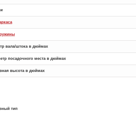
си
аркаса
пружины
етр вала/штока в дюймах
аметр посадочного места в дюймах
новная высота в дюймах
вный тип