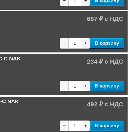
В корзину
−
+
687 ₽
В корзину
−
+
-C-C NAK
234 ₽
В корзину
−
+
B-C NAK
492 ₽
В корзину
−
+