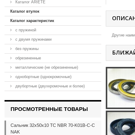
Каталог ARIETE
Каталог втулок
ОПИСА
Каталог характеристик
с пружиной
Другие наиме
с двумя пружинами
без пружины
БЛИЖА
обрезиненные
металлические (не обрезиненные)
однобортные (однокромочные)
двубортные (двухкромочные и более)
ПРОСМОТРЕННЫЕ ТОВАРЫ
Сальник 32x50x10 TC NBR 70-K01B-C-C
NAK