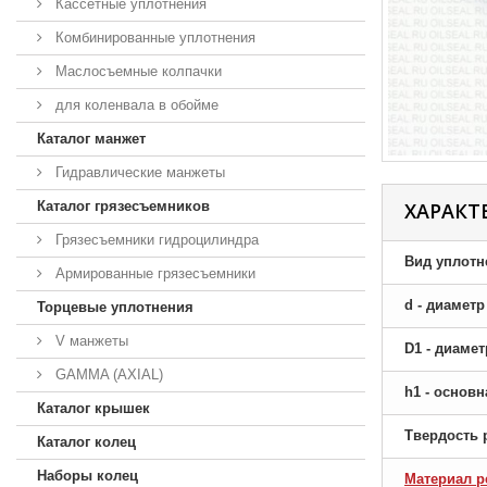
Кассетные уплотнения
Комбинированные уплотнения
Маслосъемные колпачки
для коленвала в обойме
Каталог манжет
Гидравлические манжеты
Каталог грязесъемников
ХАРАКТ
Грязесъемники гидроцилиндра
Вид уплотн
Армированные грязесъемники
d - диамет
Торцевые уплотнения
V манжеты
D1 - диаме
GAMMA (AXIAL)
h1 - основ
Каталог крышек
Твердость 
Каталог колец
Наборы колец
Материал р