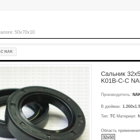
-C NAK
Сальник 32x
K01B-C-C NA
Производитель:
NA
В дюймах:
1.260x1.
Тип:
TC
Материал:
Область применения
32x50