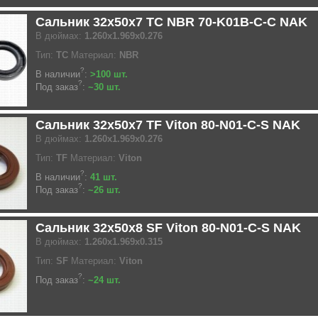
Сальник 32x50x7 TC NBR 70-K01B-C-C NAK
В дюймах:
1.260x1.969x0.276
Тип:
TC
Материал:
NBR
?
В наличии
:
>100 шт.
?
Под заказ
:
~30 шт.
Сальник 32x50x7 TF Viton 80-N01-C-S NAK
В дюймах:
1.260x1.969x0.276
Тип:
TF
Материал:
Viton
?
В наличии
:
41 шт.
?
Под заказ
:
~26 шт.
Сальник 32x50x8 SF Viton 80-N01-C-S NAK
В дюймах:
1.260x1.969x0.315
Тип:
SF
Материал:
Viton
?
Под заказ
:
~24 шт.