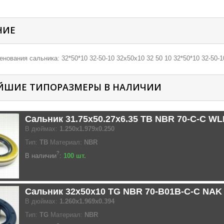
НИЕ
нования сальника: 32*50*10 32-50-10 32х50х10 32 50 10 32*50*10 32-50-1
ЙШИЕ ТИПОРАЗМЕРЫ В НАЛИЧИИ
Сальник 31.75x50.27x6.35 TB NBR 70-C-C W
В дюймах:
1.250x1.979x0.250
Тип:
TB
Материал:
NBR
?
В наличии
:
100 шт.
Сальник 32x50x10 TG NBR 70-B01B-C-C NAK
В дюймах:
1.260x1.969x0.394
Тип:
TG
Материал:
NBR