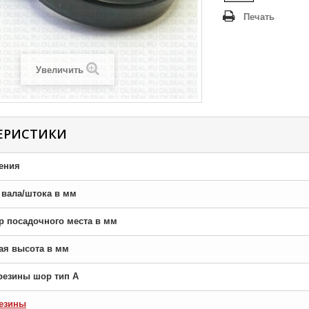
Печать
Увеличить
ЕРИСТИКИ
ения
р вала/штока в мм
тр посадочного места в мм
ная высота в мм
резины шор тип A
езины