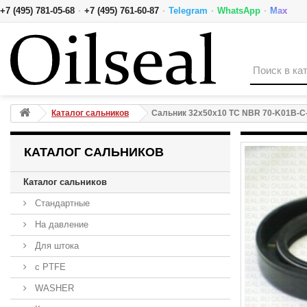
·
·
·
·
+7 (495) 781-05-68
+7 (495) 761-60-87
Telegram
WhatsApp
Max
Сальник 32x50x10 TC NBR 70-K01B-C-C NAK
Каталог сальников
Сальник 32x50x10 TC NBR 70-K01B-C
КАТАЛОГ САЛЬНИКОВ
Каталог сальников
Стандартные
На давление
Для штока
с PTFE
WASHER