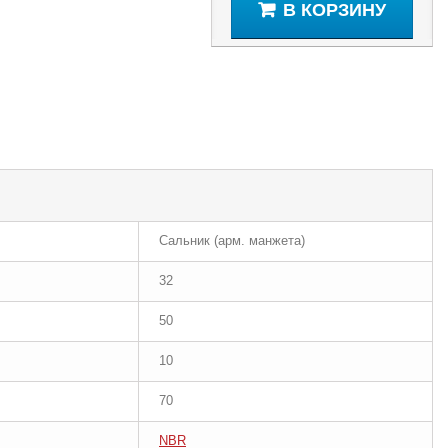
В КОРЗИНУ
Сальник (арм. манжета)
32
50
10
70
NBR