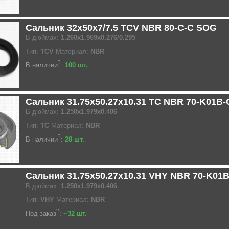
Сальник 32x50x7/7.5 TCV NBR 80-C-C SOG
В дюймах:
1.260x1.969x0.276/0.295
Тип:
TCV
Материал:
NBR
?
В наличии
:
100 шт.
Сальник 31.75x50.27x10.31 TC NBR 70-K01B
В дюймах:
1.250x1.979x0.406
Тип:
TC
Материал:
NBR
?
В наличии
:
28 шт.
Сальник 31.75x50.27x10.31 VHY NBR 70-K01
В дюймах:
1.250x1.979x0.406
Тип:
VHY
Материал:
NBR
?
Под заказ
:
~32 шт.