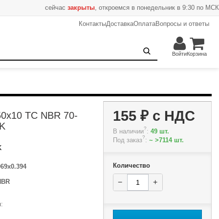
сейчас
закрыты
, откроемся в понедельник в 9:30 по МСК
Контакты
Доставка
Оплата
Вопросы и ответы
155 ₽
−
+
В корзину
Войти
Корзина
155 ₽
с НДС
50x10 TC NBR 70-
K
?
В наличии
:
49 шт.
?
Под заказ
:
~ >7114 шт.
K
Количество
969x0.394
NBR
−
+
: