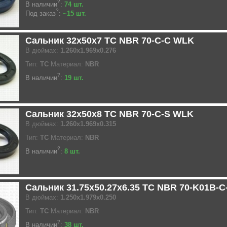
?
В наличии
:
74 шт.
?
Под заказ
:
~15 шт.
Сальник 32x50x7 TC NBR 70-C-C WLK
В дюймах:
1.260x1.969x0.276
Тип:
TC
Материал:
NBR
?
В наличии
:
19 шт.
Сальник 32x50x8 TC NBR 70-C-S WLK
В дюймах:
1.260x1.969x0.315
Тип:
TC
Материал:
NBR
?
В наличии
:
8 шт.
Сальник 31.75x50.27x6.35 TC NBR 70-K01B-
В дюймах:
1.250x1.979x0.250
Тип:
TC
Материал:
NBR
?
В наличии
:
38 шт.