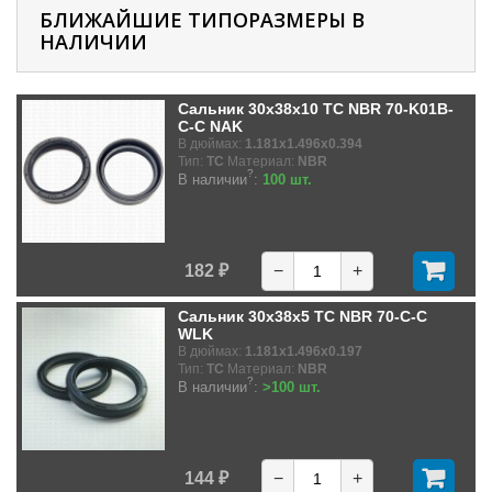
БЛИЖАЙШИЕ ТИПОРАЗМЕРЫ В
НАЛИЧИИ
Сальник 30x38x10 TC NBR 70-K01B-
C-C NAK
В дюймах:
1.181x1.496x0.394
Тип:
TC
Материал:
NBR
?
В наличии
:
100 шт.
182 ₽
−
+
Сальник 30x38x5 TC NBR 70-C-C
WLK
В дюймах:
1.181x1.496x0.197
Тип:
TC
Материал:
NBR
?
В наличии
:
>100 шт.
144 ₽
−
+