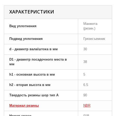
ХАРАКТЕРИСТИКИ
Манжета
Вид уплотнения
(резин.)
Подвид уплотнения
Грязесъемник
d - диаметр вала/штока в мм
30
D1 - диаметр посадочного места в
38
мм
h1 - основная высота в мм
5
h2 - вторая высота в мм
6.5
Твердость резины шор тип A
90
Материал резины
NBR
Номер смеси
01B