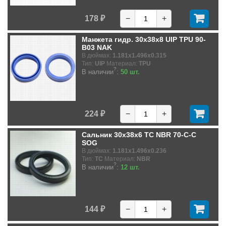
178 ₽
−
+
Манжета гидр. 30x38x8 UIP TPU 90-
B03 NAK
В дюймах:
1.181x1.496x0.315
Тип:
UIP
Материал:
TPU
?
В наличии
:
50 шт.
224 ₽
−
+
Сальник 30x38x6 TC NBR 70-C-C
SOG
В дюймах:
1.181x1.496x0.236
Тип:
TC
Материал:
NBR
?
В наличии
:
12 шт.
144 ₽
−
+