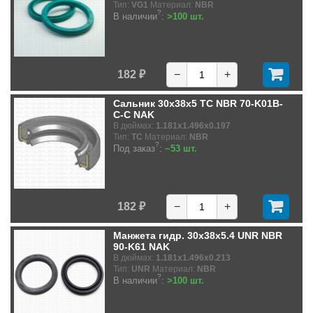
Тип:
VG1
Материал:
NBR
?
В наличии
:
>100 шт.
182 ₽
−
+
Сальник 30x38x5 TC NBR 70-K01B-
C-C NAK
В дюймах:
1.181x1.496x0.197
Тип:
TC
Материал:
NBR
?
Под заказ
:
~53 шт.
182 ₽
−
+
Манжета гидр. 30x38x5.4 UNR NBR
90-K61 NAK
В дюймах:
1.181x1.496x0.213
Тип:
UNR
Материал:
NBR
?
В наличии
:
>100 шт.