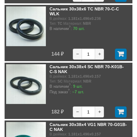
Сальник 30x38x6 TC NBR 70-C-C
WLK
В дюймах:
1.181x1.496x0.236
Тип:
TC
Материал:
NBR
?
В наличии
:
70 шт.
144 ₽
−
+
Сальник 30x38x4 SC NBR 70-K01B-
C-S NAK
В дюймах:
1.181x1.496x0.157
Тип:
SC
Материал:
NBR
?
В наличии
:
9 шт.
?
Под заказ
:
~7 шт.
182 ₽
−
+
Сальник 30x38x4 VG1 NBR 70-G01B-
C NAK
В дюймах:
1.181x1.496x0.157