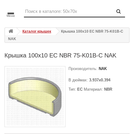
Меню
Каталог крышек
Крышка 100x10 EC NBR 75-K01B-C
NAK
Крышка 100x10 EC NBR 75-K01B-C NAK
Производитель:
NAK
В дюймах:
3.937x0.394
Тип:
EC
Материал:
NBR