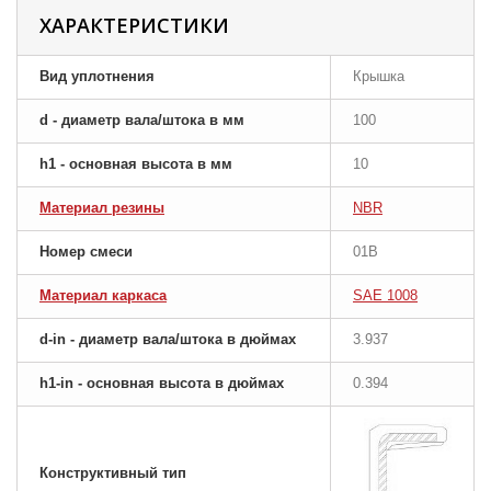
ХАРАКТЕРИСТИКИ
Вид уплотнения
Крышка
d - диаметр вала/штока в мм
100
h1 - основная высота в мм
10
Материал резины
NBR
Номер смеси
01B
Материал каркаса
SAE 1008
d-in - диаметр вала/штока в дюймах
3.937
h1-in - основная высота в дюймах
0.394
Конструктивный тип