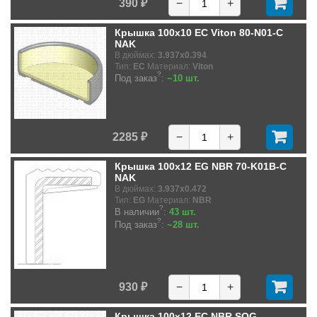
390 ₽
−
+
Крышка 100x10 EC Viton 80-N01-C
NAK
В дюймах:
3.937x0.394
Тип:
EC
Материал:
Viton
?
Под заказ
:
~10 шт.
2285 ₽
−
+
Крышка 100x12 EG NBR 70-K01B-C
NAK
В дюймах:
3.937x0.472
Тип:
EG
Материал:
NBR
?
В наличии
:
43 шт.
?
Под заказ
:
~28 шт.
930 ₽
−
+
Крышка 100x12 EC NBR SOG