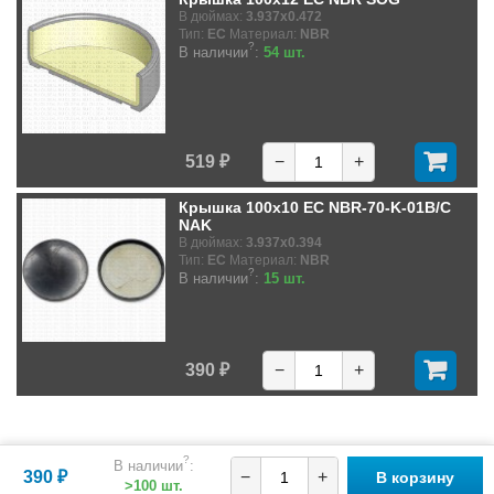
В дюймах:
3.937x0.472
Тип:
EC
Материал:
NBR
?
В наличии
:
54 шт.
519 ₽
−
+
Крышка 100x10 EC NBR-70-K-01B/C
NAK
В дюймах:
3.937x0.394
Тип:
EC
Материал:
NBR
?
В наличии
:
15 шт.
390 ₽
−
+
?
В наличии
:
390 ₽
−
+
В корзину
>100 шт.