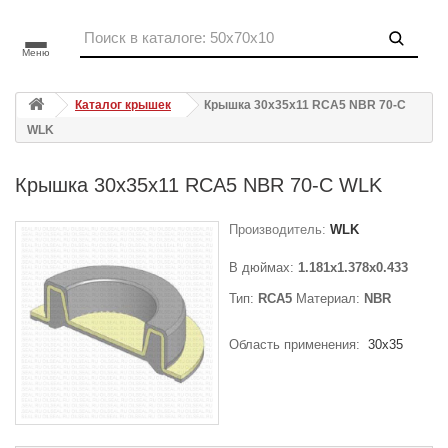
Меню
Каталог крышек
Крышка 30x35x11 RCA5 NBR 70-C
WLK
Крышка 30x35x11 RCA5 NBR 70-C WLK
Производитель:
WLK
В дюймах:
1.181x1.378x0.433
Тип:
RCA5
Материал:
NBR
Область применения:
30x35