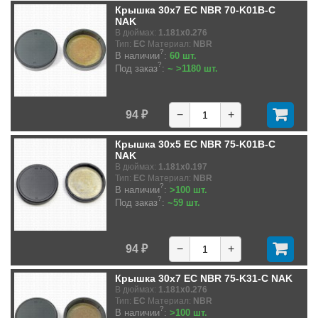
Крышка 30x7 EC NBR 70-K01B-C
NAK
В дюймах:
1.181x0.276
Тип:
EC
Материал:
NBR
?
В наличии
:
60 шт.
?
Под заказ
:
~ >1180 шт.
94 ₽
−
+
Крышка 30x5 EC NBR 75-K01B-C
NAK
В дюймах:
1.181x0.197
Тип:
EC
Материал:
NBR
?
В наличии
:
>100 шт.
?
Под заказ
:
~59 шт.
94 ₽
−
+
Крышка 30x7 EC NBR 75-K31-C NAK
В дюймах:
1.181x0.276
Тип:
EC
Материал:
NBR
?
В наличии
:
>100 шт.